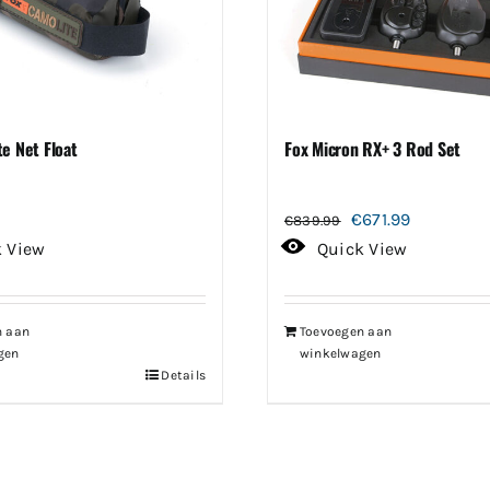
e Net Float
Fox Micron RX+ 3 Rod Set
Oorspronkelijke
Huidige
€
671.99
€
839.99
prijs
prijs
k View
Quick View
was:
is:
€839.99.
€671.99.
n aan
Toevoegen aan
gen
winkelwagen
Details