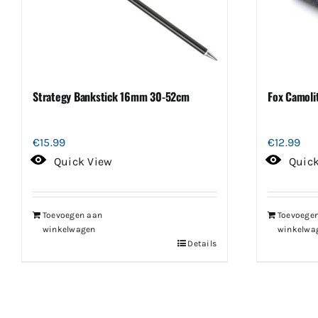
Strategy Bankstick 16mm 30-52cm
Fox Camolit
€
15.99
€
12.99
Quick View
Quic
Toevoegen aan
Toevoege
winkelwagen
winkelwa
Details