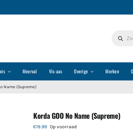
Producte
zoeken
vis
Meerval
Vis-aas
Overige
Merken
O
No Name (Supreme)
Korda GOO No Name (Supreme)
€
19.99
Op voorraad