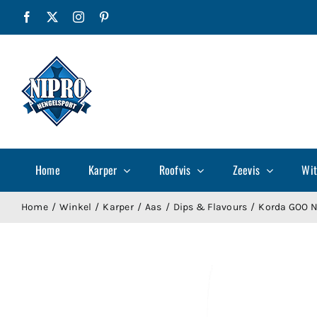
Ga
Facebook
X
Instagram
Pinterest
naar
inhoud
Home
Karper
Roofvis
Zeevis
Wit
Home
Winkel
Karper
Aas
Dips & Flavours
Korda GOO 