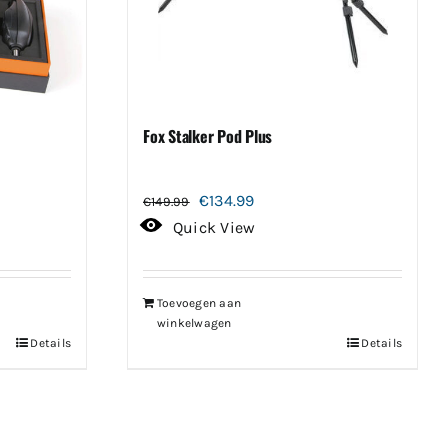
Fox Stalker Pod Plus
Oorspronkelijke
Huidige
€
134.99
€
149.99
prijs
prijs
Quick View
was:
is:
€149.99.
€134.99.
Toevoegen aan
winkelwagen
Details
Details