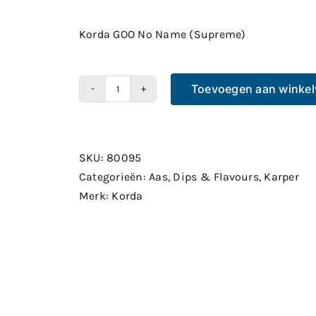
Korda GOO No Name (Supreme)
Toevoegen aan winke
Korda
GOO
No
Name
SKU:
80095
(Supreme)
Categorieën:
Aas
,
Dips & Flavours
,
Karper
aantal
Merk:
Korda