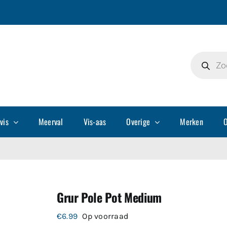
Producte
zoeken
vis
Meerval
Vis-aas
Overige
Merken
O
Grur Pole Pot Medium
€
6.99
Op voorraad