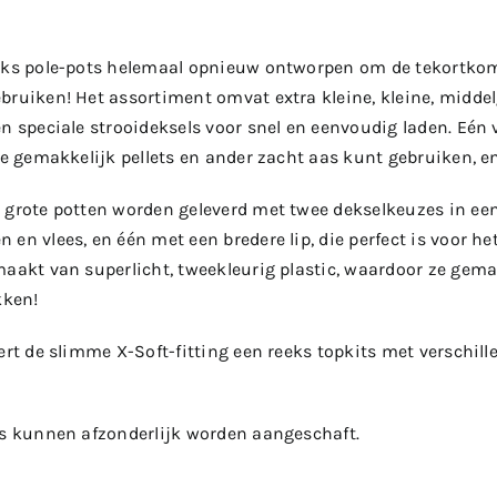
eks pole-pots helemaal opnieuw ontworpen om de tekortkom
ruiken! Het assortiment omvat extra kleine, kleine, middelg
n speciale strooideksels voor snel en eenvoudig laden. Eén
 je gemakkelijk pellets en ander zacht aas kunt gebruiken, 
 grote potten worden geleverd met twee dekselkeuzes in een
en vlees, en één met een bredere lip, die perfect is voor het
aakt van superlicht, tweekleurig plastic, waardoor ze gemak
kken!
ert de slimme X-Soft-fitting een reeks topkits met verschil
ls kunnen afzonderlijk worden aangeschaft.