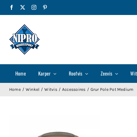
Ga
Facebook
X
Instagram
Pinterest
naar
inhoud
Home
Karper
Roofvis
Zeevis
Wit
Home
Winkel
Witvis
Accessoires
Grur Pole Pot Medium