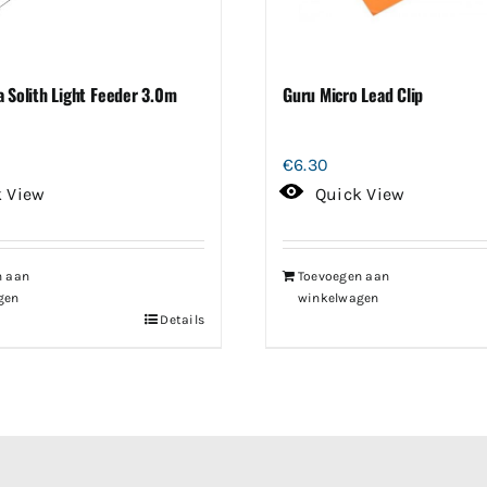
a Solith Light Feeder 3.0m
Guru Micro Lead Clip
€
6.30
k View
Quick View
n aan
Toevoegen aan
gen
winkelwagen
Details