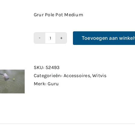
Grur Pole Pot Medium
Toevoegen aan winke
Grur
Pole
Pot
Medium
SKU:
52493
aantal
Categorieën:
Accessoires
,
Witvis
Merk:
Guru