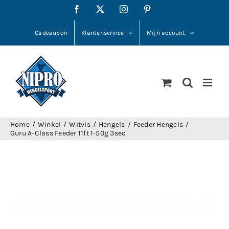
Ga
Facebook
X
Instagram
Pinterest
naar
inhoud
Cadeaubon
Klantenservice
Mijn account
Home
Winkel
Witvis
Hengels
Feeder Hengels
Guru A-Class Feeder 11ft 1-50g 3sec