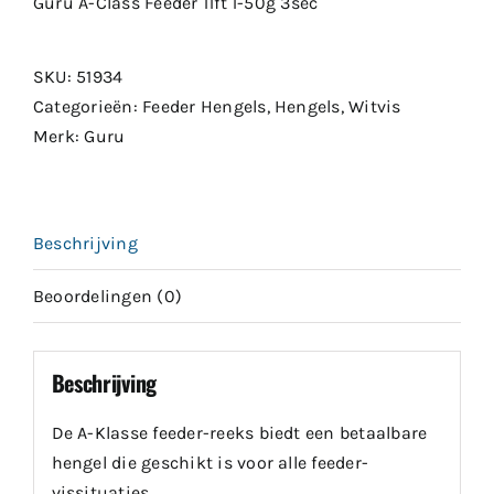
Guru A-Class Feeder 11ft 1-50g 3sec
SKU:
51934
Categorieën:
Feeder Hengels
,
Hengels
,
Witvis
Merk:
Guru
Beschrijving
Beoordelingen (0)
Beschrijving
De A-Klasse feeder-reeks biedt een betaalbare
hengel die geschikt is voor alle feeder-
vissituaties.