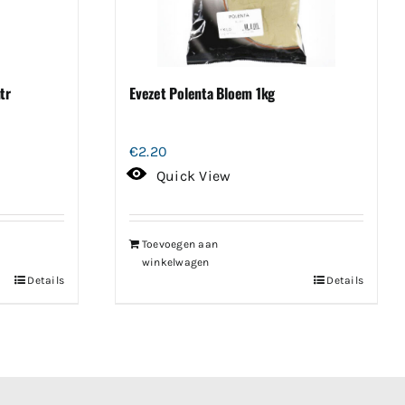
tr
Evezet Polenta Bloem 1kg
€
2.20
Quick View
Toevoegen aan
winkelwagen
Details
Details