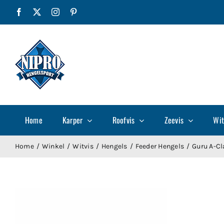
Ga
Facebook
X
Instagram
Pinterest
naar
inhoud
Home
Karper
Roofvis
Zeevis
Wit
Home
Winkel
Witvis
Hengels
Feeder Hengels
Guru A-Cl