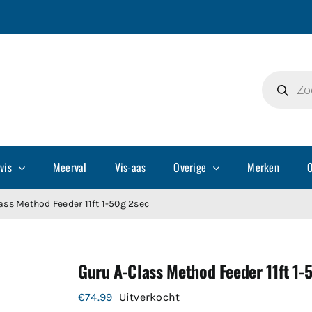
Producte
zoeken
vis
Meerval
Vis-aas
Overige
Merken
O
ass Method Feeder 11ft 1-50g 2sec
Guru A-Class Method Feeder 11ft 1-
€
74.99
Uitverkocht