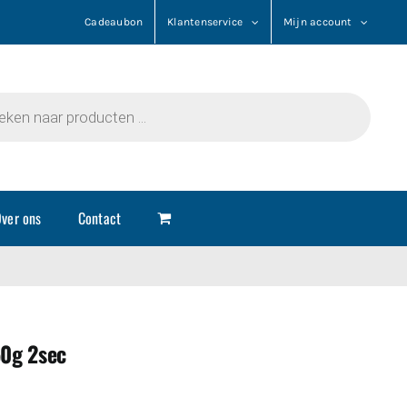
Cadeaubon
Klantenservice
Mijn account
n
ver ons
Contact
50g 2sec