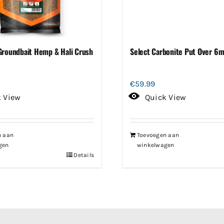
Groundbait Hemp & Hali Crush
Select Carbonite Put Over 6m
€
59.99
k View
Quick View
n aan
Toevoegen aan
gen
winkelwagen
Details