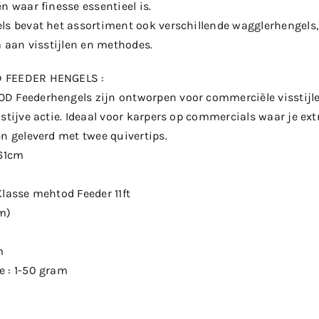
n waar finesse essentieel is.
ls bevat het assortiment ook verschillende wagglerhengels
a aan visstijlen en methodes.
 FEEDER HENGELS :
 Feederhengels zijn ontworpen voor commerciële visstijle
stijve actie. Ideaal voor karpers op commercials waar je ext
n geleverd met twee quivertips.
161cm
Klasse mehtod Feeder 11ft
cm)
m
 : 1-50 gram