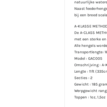
natuurlijke watere
Naast feederhenge
bij een breed scal
A-KLASSE METHOD
De A-CLASS METHOD
met een sterke en 
Alle hengels worde
Transportlengte: 
Model : GAC005
Omschrijving : A-
Lengte : 11ft (335
Secties : 2
Gewicht : 185 gra
Werpgewicht range
Toppen : 1oz, 1,5oz