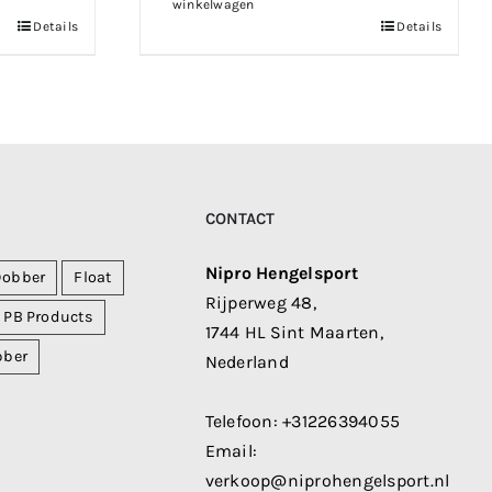
winkelwagen
Details
Details
CONTACT
Nipro Hengelsport
Dobber
Float
Rijperweg 48,
PB Products
1744 HL Sint Maarten,
bber
Nederland
Telefoon:
+31226394055
Email:
verkoop@niprohengelsport.nl