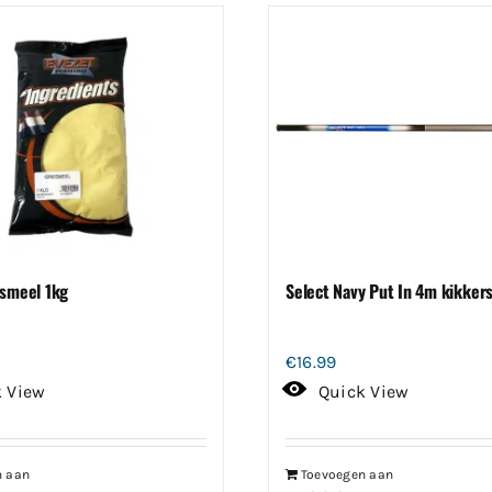
esmeel 1kg
Select Navy Put In 4m kikker
€
16.99
k View
Quick View
n aan
Toevoegen aan