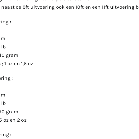
r naast de 9ft uitvoering ook een 10ft en een 11ft uitvoering 
ring :
ram
 lb
-40 gram
; 1 oz en 1,5 oz
ering :
ram
 lb
-50 gram
,5 oz en 2 oz
ring :