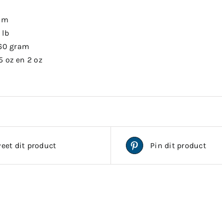
ram
 lb
-60 gram
,5 oz en 2 oz
eet dit product
Pin dit product