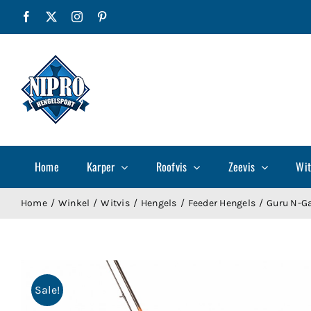
Ga
Facebook
X
Instagram
Pinterest
naar
inhoud
Home
Karper
Roofvis
Zeevis
Wit
Home
Winkel
Witvis
Hengels
Feeder Hengels
Guru N-Ga
Sale!