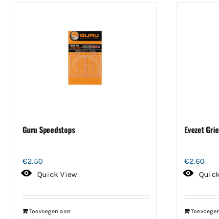
Guru Speedstops
Evezet Gri
€
2.50
€
2.60
Quick View
Quic
Toevoegen aan
Toevoege