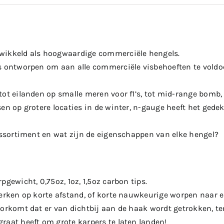
wikkeld als hoogwaardige commerciële hengels.
s ontworpen om aan alle commerciële visbehoeften te voldoen
ot eilanden op smalle meren voor f1’s, tot mid-range bomb, 
en op grotere locaties in de winter, n-gauge heeft het gedek
 assortiment en wat zijn de eigenschappen van elke hengel?
pgewicht, 0,75oz, 1oz, 1,5oz carbon tips.
werken op korte afstand, of korte nauwkeurige worpen naar e
oorkomt dat er van dichtbij aan de haak wordt getrokken, te
raat heeft om grote karpers te laten landen!