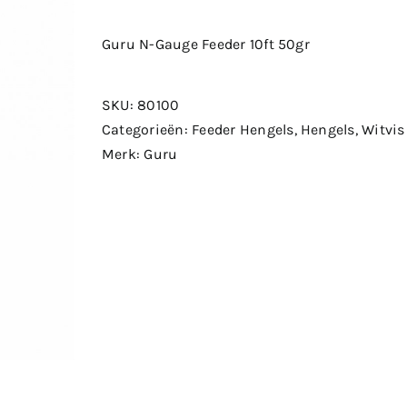
prijs
prijs
was:
is:
Guru N-Gauge Feeder 10ft 50gr
€177.00.
€159.30.
SKU:
80100
Categorieën:
Feeder Hengels
,
Hengels
,
Witvis
Merk:
Guru