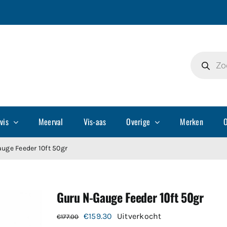
Producte
zoeken
vis
Meerval
Vis-aas
Overige
Merken
O
uge Feeder 10ft 50gr
Guru N-Gauge Feeder 10ft 50gr
Oorspronkelijke
Huidige
€
159.30
Uitverkocht
€
177.00