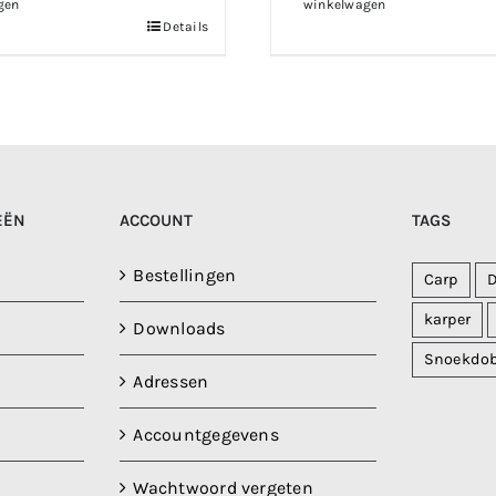
gen
winkelwagen
Details
EËN
ACCOUNT
TAGS
Bestellingen
Carp
karper
Downloads
Snoekdo
Adressen
Accountgegevens
Wachtwoord vergeten