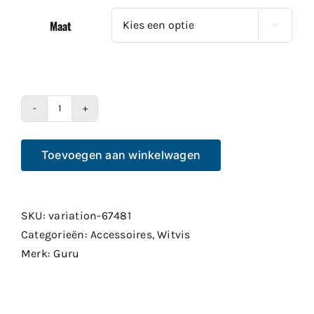
Maat

Guru
Pole
Toevoegen aan winkelwagen
Pot
Fast
Release
set
SKU:
variation-67481
2
Categorieën:
Accessoires
,
Witvis
stuks
Merk:
Guru
aantal