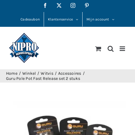
Ga
Facebook
X
Instagram
Pinterest
naar
inhoud
Cadeaubon
Klantenservice
Mijn account
Home
Winkel
Witvis
Accessoires
Guru Pole Pot Fast Release set 2 stuks