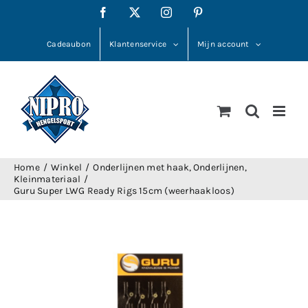
Ga
Facebook
X
Instagram
Pinterest
naar
inhoud
Cadeaubon
Klantenservice
Mijn account
Home
Winkel
Onderlijnen met haak
Onderlijnen
Kleinmateriaal
Guru Super LWG Ready Rigs 15cm (weerhaakloos)