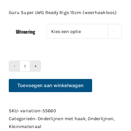
Guru Super LWG Ready Rigs 15cm (weerhaakloos)
Uitvoering

Guru
Super
Toevoegen aan winkelwagen
LWG
Ready
Rigs
15cm
SKU:
variation-55660
(weerhaakloos)
Categorieën:
Onderlijnen met haak
,
Onderlijnen
,
aantal
Kleinmateriaal