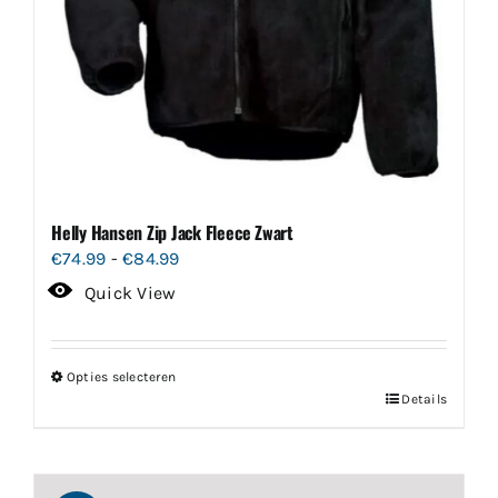
Helly Hansen Zip Jack Fleece Zwart
Prijsklasse:
€
74.99
-
€
84.99
€74.99
Quick View
tot
€84.99
Opties selecteren
Dit
Details
product
heeft
meerdere