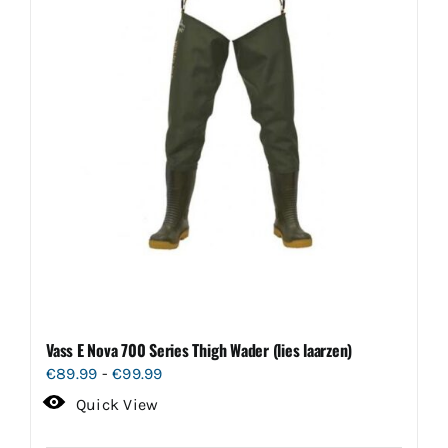
optie
kan
gekozen
worden
op
de
productpagina
Vass E Nova 700 Series Thigh Wader (lies laarzen)
Prijsklasse:
€
89.99
-
€
99.99
€89.99
Quick View
tot