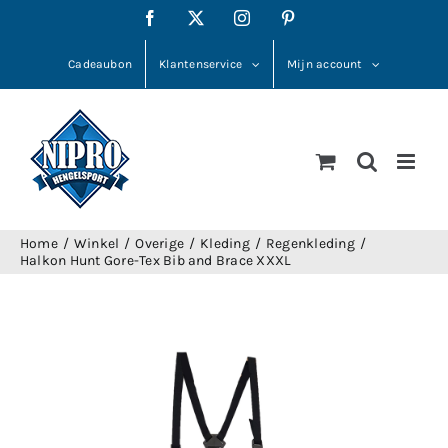
Ga
Facebook
X
Instagram
Pinterest
naar
inhoud
Cadeaubon
Klantenservice
Mijn account
Home
Winkel
Overige
Kleding
Regenkleding
Halkon Hunt Gore-Tex Bib and Brace XXXL