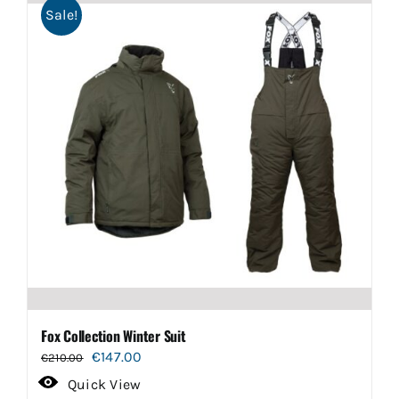
Sale!
variaties.
Deze
optie
kan
gekozen
worden
op
de
productpagina
Fox Collection Winter Suit
Oorspronkelijke
Huidige
€
147.00
€
210.00
prijs
prijs
Quick View