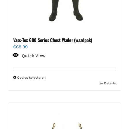
Vass-Tex 600 Series Chest Wader (waadpak)
€
69.99
Quick View
Opties selecteren
Dit
Details
product
heeft
meerdere
variaties.
Deze