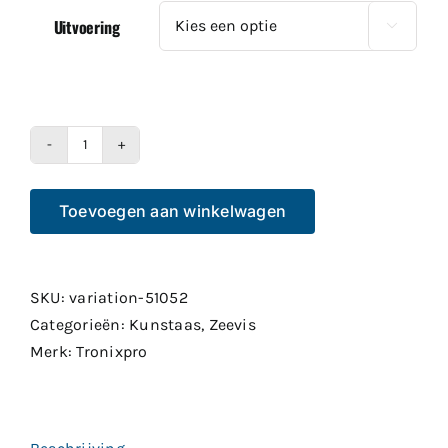
Uitvoering

HTO
Slow
Toevoegen aan winkelwagen
Jig
60gr
aantal
SKU:
variation-51052
Categorieën:
Kunstaas
,
Zeevis
Merk:
Tronixpro