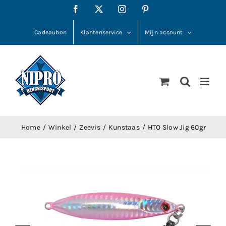
Ga
Facebook
X
Instagram
Pinterest
naar
inhoud
Cadeaubon
Klantenservice
Mijn account
Home
Winkel
Zeevis
Kunstaas
HTO Slow Jig 60gr