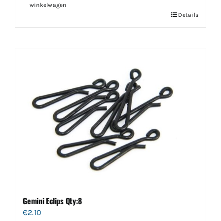
winkelwagen
Details
Gemini Eclips Qty:8
€
2.10