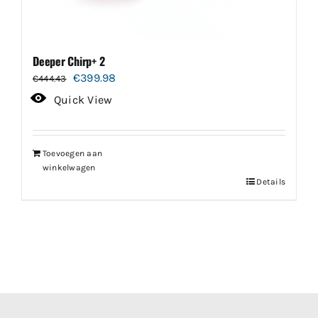
Deeper Chirp+ 2
Oorspronkelijke
Huidige
€
399.98
€
444.43
prijs
prijs
Quick View
was:
is:
€444.43.
€399.98.
Toevoegen aan
winkelwagen
Details