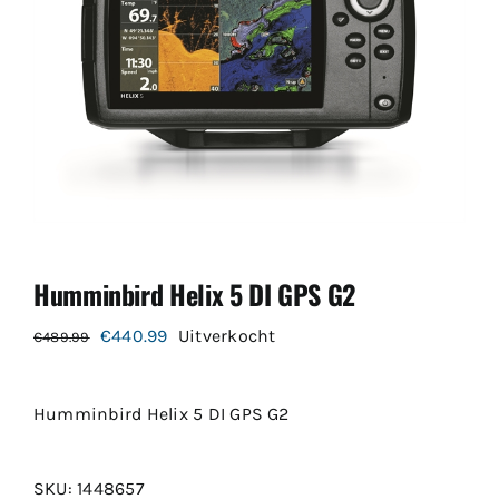
Humminbird Helix 5 DI GPS G2
Oorspronkelijke
Huidige
€
440.99
Uitverkocht
€
489.99
prijs
prijs
was:
is:
Humminbird Helix 5 DI GPS G2
€489.99.
€440.99.
SKU:
1448657