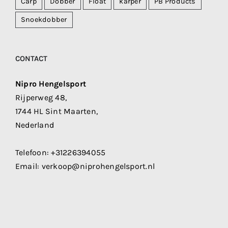
Carp
Dobber
Float
karper
PB Products
Snoekdobber
CONTACT
Nipro Hengelsport
Rijperweg 48,
1744 HL Sint Maarten,
Nederland
Telefoon:
+31226394055
Email:
verkoop@niprohengelsport.nl