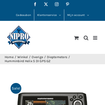
Ga
Facebook
X
Instagram
Pinterest
naar
inhoud
Cadeaubon
Klantenservice
Mijn account
Home
Winkel
Overige
Dieptemeters
Humminbird Helix 5 DI GPS G2
Sale!