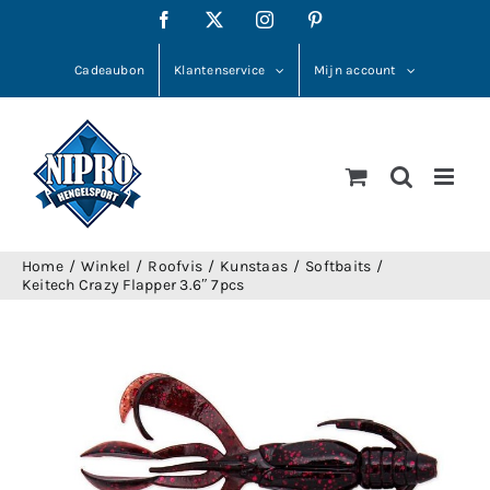
Ga
Facebook
X
Instagram
Pinterest
naar
inhoud
Cadeaubon
Klantenservice
Mijn account
Home
Winkel
Roofvis
Kunstaas
Softbaits
Keitech Crazy Flapper 3.6″ 7pcs