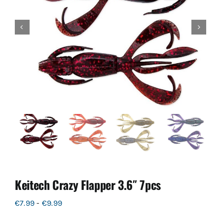
Keitech Crazy Flapper 3.6″ 7pcs
Prijsklasse:
€
7.99
-
€
9.99
€7.99