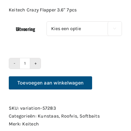
tot
Keitech Crazy Flapper 3.6″ 7pcs
€9.99
Uitvoering

Keitech
Crazy
Toevoegen aan winkelwagen
Flapper
3.6"
7pcs
aantal
SKU:
variation-57283
Categorieën:
Kunstaas
,
Roofvis
,
Softbaits
Merk:
Keitech