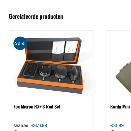
Gerelateerde producten
Sale!
Fox Micron RX+ 3 Rod Set
Korda Mini 
Oorspronkelijke
Huidige
€
671.99
€
31.99
€
839.99