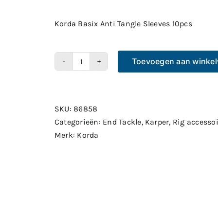
Korda Basix Anti Tangle Sleeves 10pcs
Toevoegen aan winke
Korda
Basix
Anti
Tangle
SKU:
86858
Sleeves
Categorieën:
End Tackle
,
Karper
,
Rig accesso
10pcs
Merk:
Korda
aantal