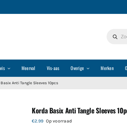
Producte
zoeken
vis
Meerval
Vis-aas
Overige
Merken
O
Basix Anti Tangle Sleeves 10pcs
Korda Basix Anti Tangle Sleeves 10p
€
2.99
Op voorraad