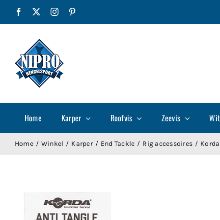
Ga
Facebook
X
Instagram
Pinterest
naar
inhoud
Home
Karper
Roofvis
Zeevis
Wit
Home
Winkel
Karper
End Tackle
Rig accessoires
Korda 