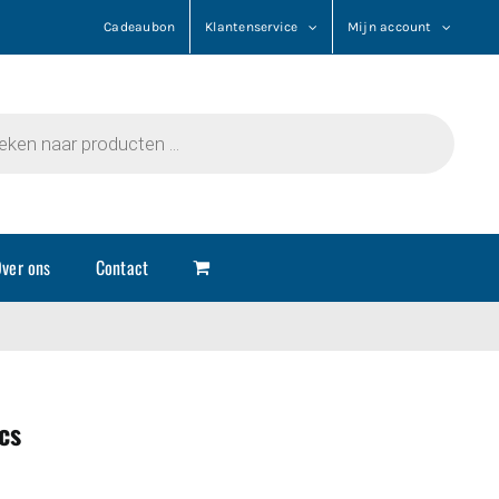
Cadeaubon
Klantenservice
Mijn account
n
ver ons
Contact
cs