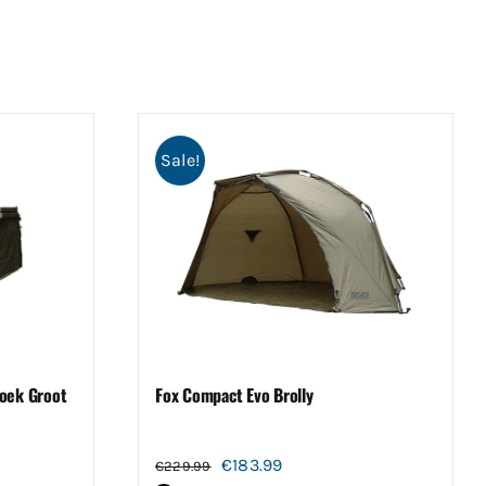
Sale!
oek Groot
Fox Compact Evo Brolly
Oorspronkelijke
Huidige
€
183.99
€
229.99