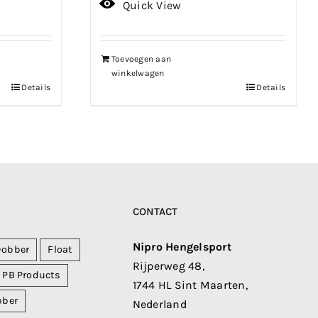
prijs
prijs
Quick View
was:
is:
€229.99.
€183.99.
Toevoegen aan
winkelwagen
Details
Details
CONTACT
Nipro Hengelsport
Dobber
Float
Rijperweg 48,
PB Products
1744 HL Sint Maarten,
bber
Nederland