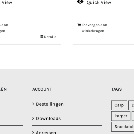
k View
Quick View
n aan
Toevoegen aan
gen
winkelwagen
Details
EËN
ACCOUNT
TAGS
Bestellingen
Carp
karper
Downloads
Snoekdo
Adressen