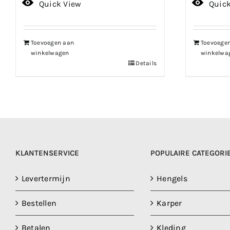
prijs
prijs
Quick View
Quic
was:
is:
€839.99.
€671.99.
Toevoegen aan
Toevoege
winkelwagen
winkelwa
Details
KLANTENSERVICE
POPULAIRE CATEGORI
Levertermijn
Hengels
Bestellen
Karper
Betalen
Kleding