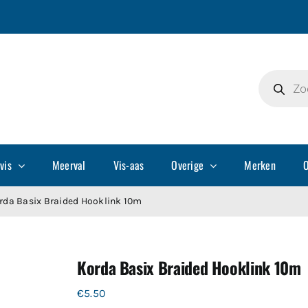
Producte
zoeken
vis
Meerval
Vis-aas
Overige
Merken
O
rda Basix Braided Hooklink 10m
Korda Basix Braided Hooklink 10m
€
5.50