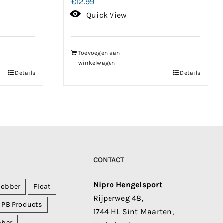
€
12.99
Quick View
Toevoegen aan
winkelwagen
Details
Details
CONTACT
Nipro Hengelsport
Dobber
Float
Rijperweg 48,
PB Products
1744 HL Sint Maarten,
bber