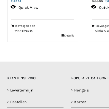
Oo
€
13.50
€
€
169.99
pr
Quick View
Quic
w
€1
Toevoegen aan
Toevoege
winkelwagen
winkelwa
Details
KLANTENSERVICE
POPULAIRE CATEGORI
Levertermijn
Hengels
Bestellen
Karper