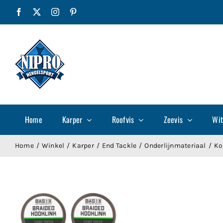
Ga
Facebook
X
Instagram
Pinterest
naar
inhoud
Home
Karper
Roofvis
Zeevis
Wit
Home
Winkel
Karper
End Tackle
Onderlijnmateriaal
Ko