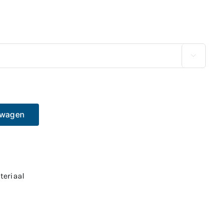

lwagen
teriaal