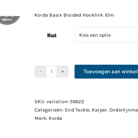
Korda Basix Braided Hooklink 10m
Maat
Toevoegen aan winke
Korda
Basix
Braided
Hooklink
SKU:
variation-59622
10m
Categorieën:
End Tackle
,
Karper
,
Onderlijnma
aantal
Merk:
Korda