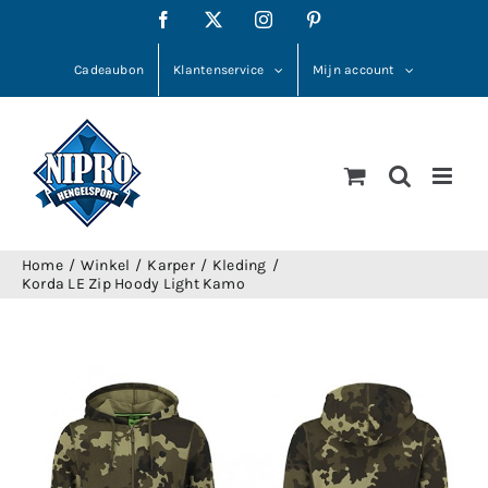
Ga
Facebook
X
Instagram
Pinterest
naar
inhoud
Cadeaubon
Klantenservice
Mijn account
Home
Winkel
Karper
Kleding
Korda LE Zip Hoody Light Kamo