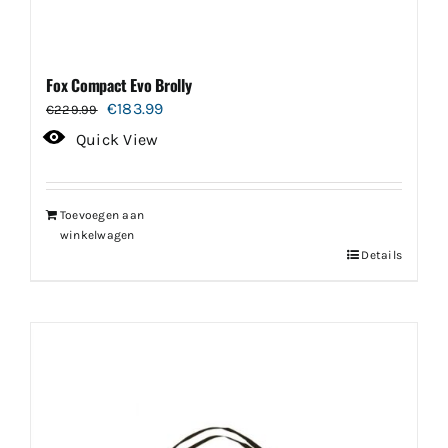
Fox Compact Evo Brolly
Oorspronkelijke
Huidige
€
183.99
€
229.99
prijs
prijs
Quick View
was:
is:
€229.99.
€183.99.
Toevoegen aan
winkelwagen
Details