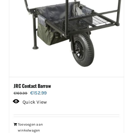
JRC Contact Barrow
Oorspronkelijke
Huidige
€
152.99
€
169.99
prijs
prijs
Quick View
was:
is:
€169.99.
€152.99.
Toevoegen aan
winkelwagen