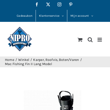
Ga
Facebook
X
Instagram
Pinterest
naar
inhoud
Cadeaubon
Klantenservice
Mijn account
Home
Winkel
Karper
Roofvis
Boten/Varen
Mac Fishing Fin II Lang Model