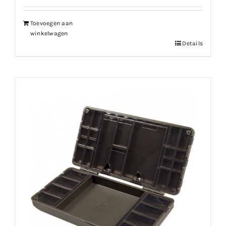
€839.99.
€671.99.
Toevoegen aan
winkelwagen
Details