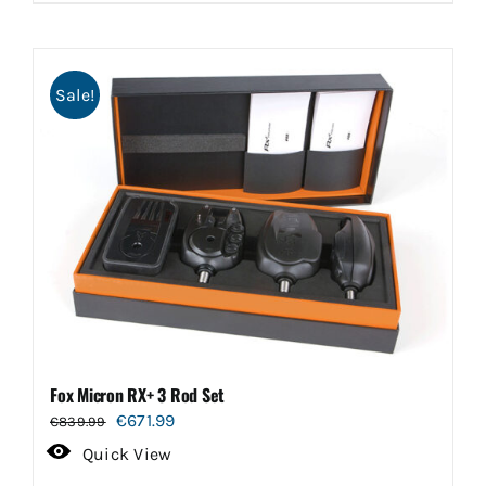
Sale!
Fox Micron RX+ 3 Rod Set
Oorspronkelijke
Huidige
€
671.99
€
839.99
prijs
prijs
Quick View
was:
is: