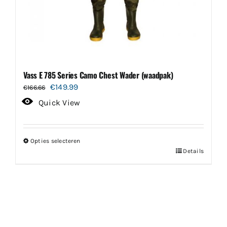
Vass E 785 Series Camo Chest Wader (waadpak)
Oorspronkelijke
Huidige
€
149.99
€
166.66
prijs
prijs
Quick View
was:
is:
€166.66.
€149.99.
Opties selecteren
Dit
Details
product
heeft
meerdere
variaties.
Deze