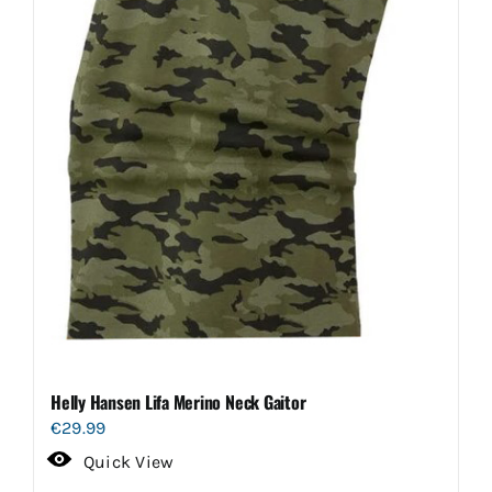
kan
gekozen
worden
op
de
productpagina
Helly Hansen Lifa Merino Neck Gaitor
€
29.99
Quick View