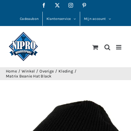
Ga
Facebook
X
Instagram
Pinterest
naar
inhoud
Cadeaubon
Klantenservice
Mijn account
Home
Winkel
Overige
Kleding
Matrix Beanie Hat Black