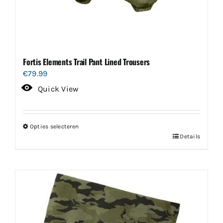
Fortis Elements Trail Pant Lined Trousers
€
79.99
Quick View
Opties selecteren
Dit
Details
product
heeft
meerdere
variaties.
Deze
optie