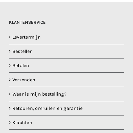
optie
kan
gekozen
KLANTENSERVICE
worden
op
Levertermijn
de
Bestellen
productpagina
Betalen
Verzenden
Waar is mijn bestelling?
Retouren, omruilen en garantie
Klachten