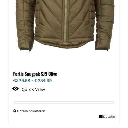
Fortis Snugpak SJ9 Olive
Prijsklasse:
€
229.98
-
€
234.99
€229.98
Quick View
tot
€234.99
Opties selecteren
Dit
Details
product