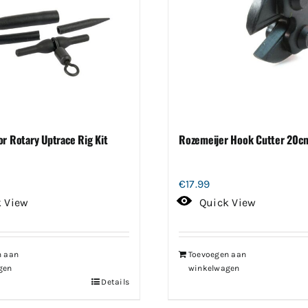
or Rotary Uptrace Rig Kit
Rozemeijer Hook Cutter 20c
€
17.99
k View
Quick View
n aan
Toevoegen aan
gen
winkelwagen
Details