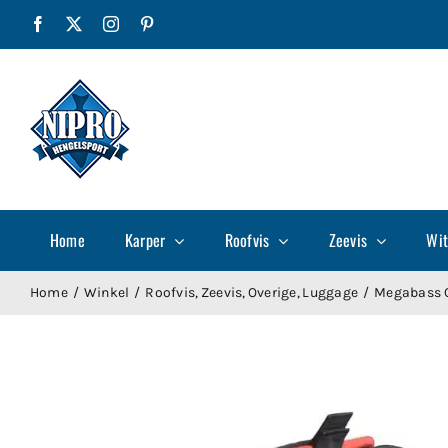
Ga
Facebook
X
Instagram
Pinterest
naar
inhoud
Home
Karper
Roofvis
Zeevis
Wit
Home
Winkel
Roofvis
Zeevis
Overige
Luggage
Megabass 