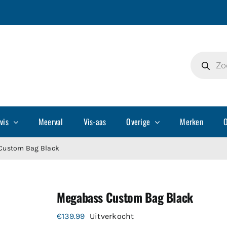
Producte
zoeken
vis
Meerval
Vis-aas
Overige
Merken
O
Custom Bag Black
Megabass Custom Bag Black
€
139.99
Uitverkocht