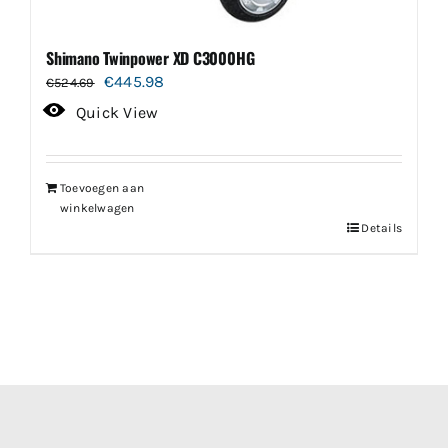
Shimano Twinpower XD C3000HG
Oorspronkelijke
Huidige
€
445.98
€
524.69
prijs
prijs
Quick View
was:
is:
€524.69.
€445.98.
Toevoegen aan
winkelwagen
Details