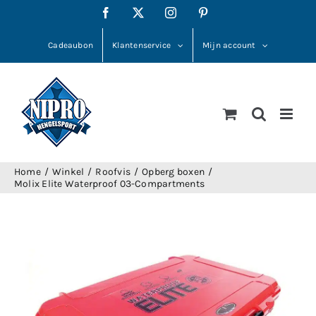
Ga
Facebook
X
Instagram
Pinterest
naar
inhoud
Cadeaubon
Klantenservice
Mijn account
Home
Winkel
Roofvis
Opberg boxen
Molix Elite Waterproof 03-Compartments