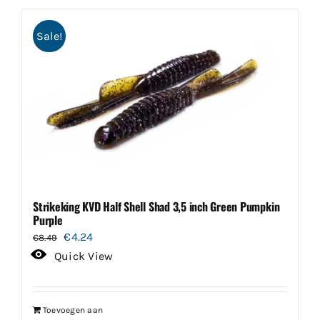
Sale!
Strikeking KVD Half Shell Shad 3,5 inch Green Pumpkin
Purple
Oorspronkelijke
Huidige
€
4.24
€
8.49
prijs
prijs
Quick View
was:
is:
€8.49.
€4.24.
Toevoegen aan