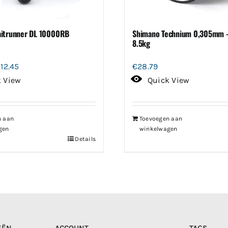
aitrunner DL 10000RB
Shimano Technium 0,305mm 
8.5kg
orspronkelijke
Huidige
112.45
€
28.79
ijs
prijs
k View
Quick View
as:
is:
32.30.
€112.45.
n aan
Toevoegen aan
gen
winkelwagen
Details