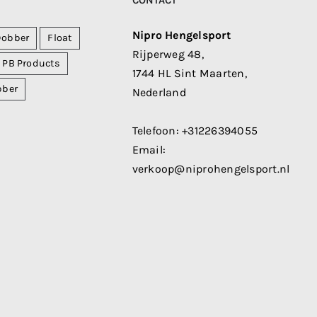
CONTACT
Nipro Hengelsport
Dobber
Float
Rijperweg 48,
PB Products
1744 HL Sint Maarten,
bber
Nederland
Telefoon:
+31226394055
Email:
verkoop@niprohengelsport.nl