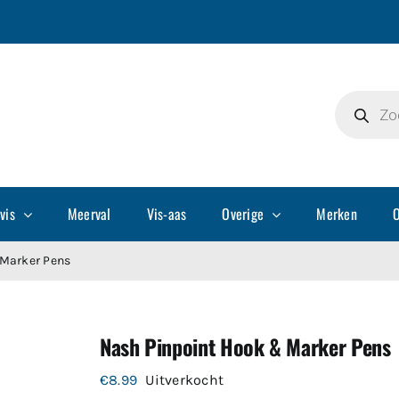
Producte
zoeken
vis
Meerval
Vis-aas
Overige
Merken
O
 Marker Pens
Nash Pinpoint Hook & Marker Pens
€
8.99
Uitverkocht