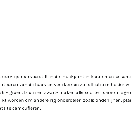
 zuurvrije markeerstiften die haakpunten kleuren en besch
ontouren van de haak en voorkomen ze reflectie in helder wa
pak – groen, bruin en zwart- maken alle soorten camouflage 
kt worden om andere rig onderdelen zoals onderlijnen, plas
ats te camoufleren.