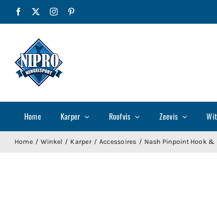
Ga
Facebook
X
Instagram
Pinterest
naar
inhoud
Home
Karper
Roofvis
Zeevis
Wit
Home
Winkel
Karper
Accessoires
Nash Pinpoint Hook &