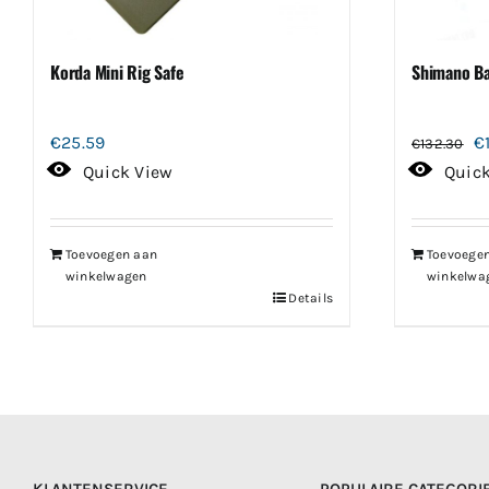
Korda Mini Rig Safe
Shimano B
O
€
25.59
€
€
132.30
pr
Quick View
Quic
w
€1
Toevoegen aan
Toevoege
winkelwagen
winkelwa
Details