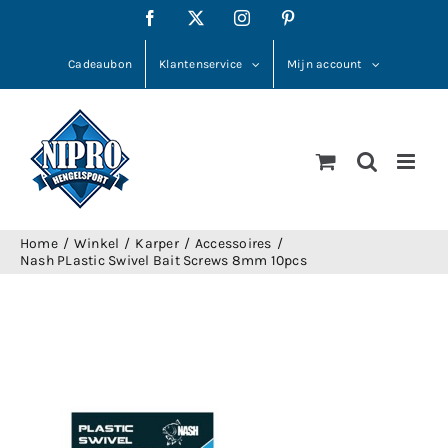
Ga
Facebook
X
Instagram
Pinterest
naar
inhoud
Cadeaubon
Klantenservice
Mijn account
Home
Winkel
Karper
Accessoires
Nash PLastic Swivel Bait Screws 8mm 10pcs