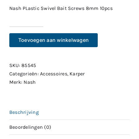
Nash PLastic Swivel Bait Screws 8mm 10pcs
Nash
PLastic
Toevoegen aan winkelwagen
Swivel
Bait
Screws
SKU:
85545
8mm
Categorieën:
Accessoires
,
Karper
10pcs
Merk:
Nash
aantal
Beschrijving
Beoordelingen (0)