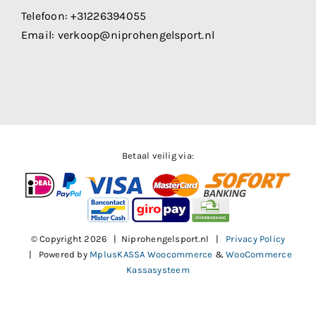
Telefoon:
+31226394055
Email:
verkoop@niprohengelsport.nl
Betaal veilig via:
© Copyright
2026 | Niprohengelsport.nl |
Privacy Policy
| Powered by
MplusKASSA Woocommerce
&
WooCommerce
Kassasysteem
Facebook
X
Instagram
Pinterest