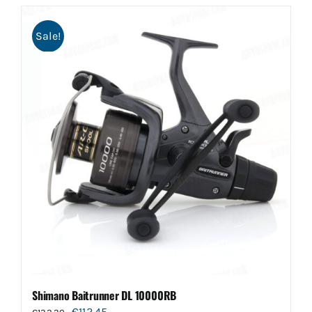
Sale!
Shimano Baitrunner DL 10000RB
Oorspronkelijke
Huidige
€
112.45