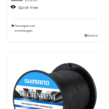
€
132.30
prijs
prijs
Quick View
was:
is:
€132.30.
€112.45.
Toevoegen aan
winkelwagen
Details