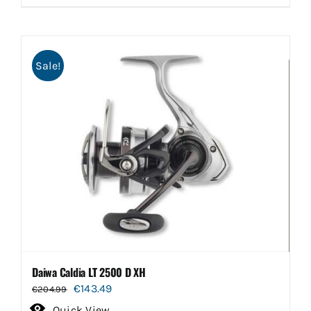
Sale!
Daiwa Caldia LT 2500 D XH
Oorspronkelijke
Huidige
€
143.49
€
204.99
prijs
prijs
Quick View