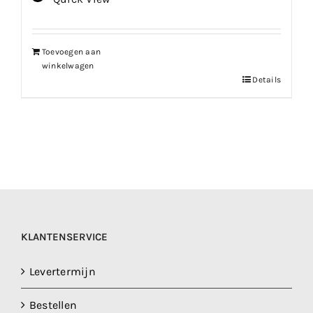
was:
is:
€204.99.
€143.49.
Toevoegen aan
winkelwagen
Details
KLANTENSERVICE
Levertermijn
Bestellen