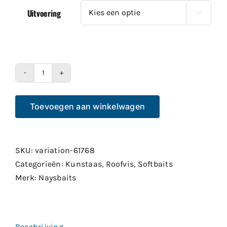
Uitvoering

Nays
PRDTR
Toevoegen aan winkelwagen
aantal
SKU:
variation-61768
Categorieën:
Kunstaas
,
Roofvis
,
Softbaits
Merk:
Naysbaits
Beschrijving