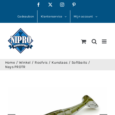
Ga
Facebook
X
Instagram
Pinterest
naar
inhoud
Cadeaubon
Klantenservice
Mijn account
Home
Winkel
Roofvis
Kunstaas
Softbaits
Nays PRDTR