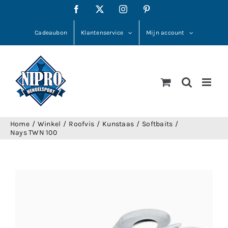
Ga
Facebook
X
Instagram
Pinterest
naar
inhoud
Cadeaubon
Klantenservice
Mijn account
Home
Winkel
Roofvis
Kunstaas
Softbaits
Nays TWN 100