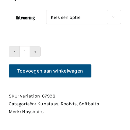
Uitvoering

Nays
TWN
Toevoegen aan winkelwagen
100
aantal
SKU:
variation-67998
Categorieën:
Kunstaas
,
Roofvis
,
Softbaits
Merk:
Naysbaits