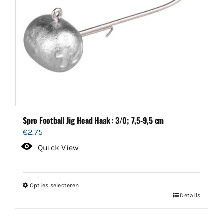
worden
op
de
productpagina
Spro Football Jig Head Haak : 3/0; 7,5-9,5 cm
€
2.75
Quick View
Opties selecteren
Dit
Details
product