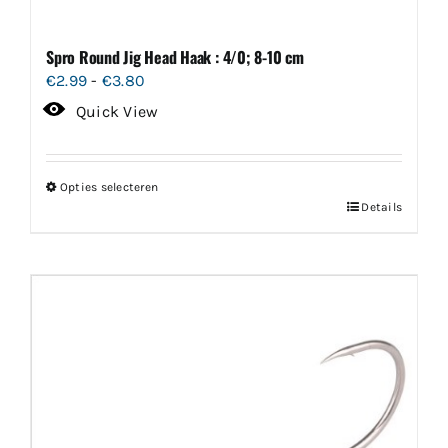
Spro Round Jig Head Haak : 4/0; 8-10 cm
Prijsklasse:
€
2.99
-
€
3.80
€2.99
Quick View
tot
€3.80
Opties selecteren
Dit
Details
product
heeft
meerdere
variaties.
Deze
optie
kan
gekozen