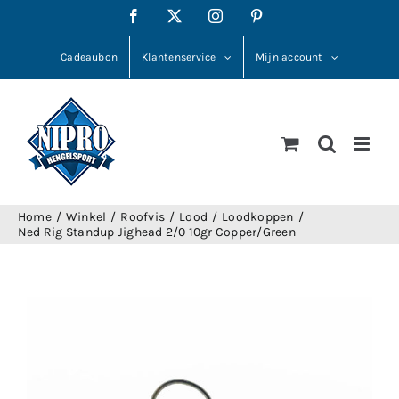
Ga
Facebook
X
Instagram
Pinterest
naar
inhoud
Cadeaubon
Klantenservice
Mijn account
Home
Winkel
Roofvis
Lood
Loodkoppen
Ned Rig Standup Jighead 2/0 10gr Copper/Green