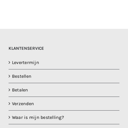
heeft
meerdere
variaties.
Deze
optie
kan
gekozen
KLANTENSERVICE
worden
op
Levertermijn
de
Bestellen
productpagina
Betalen
Verzenden
Waar is mijn bestelling?