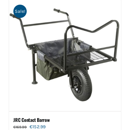
Sale!
JRC Contact Barrow
Oorspronkelijke
Huidige
€
152.99
€
169.99