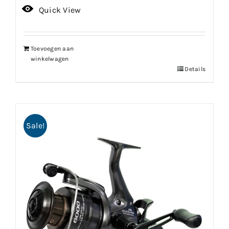
prijs
prijs
Quick View
was:
is:
€169.99.
€152.99.
Toevoegen aan
winkelwagen
Details
Sale!