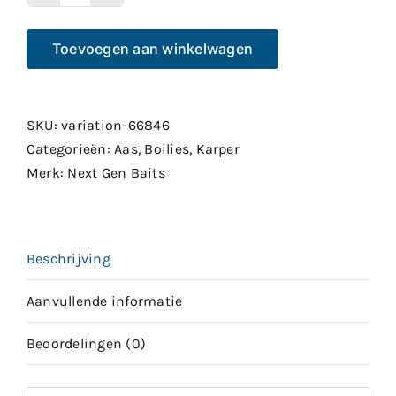
Next
Gen
Toevoegen aan winkelwagen
Baits
Spicy
Worm
Kubus
SKU:
variation-66846
15mm
Categorieën:
Aas
,
Boilies
,
Karper
aantal
Merk:
Next Gen Baits
Beschrijving
Aanvullende informatie
Beoordelingen (0)