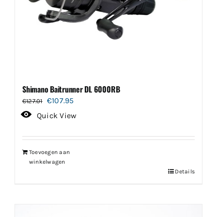
Shimano Baitrunner DL 6000RB
Oorspronkelijke
Huidige
€
107.95
€
127.01
prijs
prijs
Quick View
was:
is:
€127.01.
€107.95.
Toevoegen aan
winkelwagen
Details