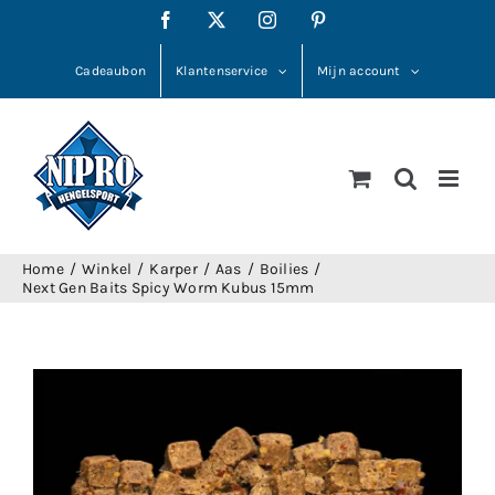
Ga
Facebook
X
Instagram
Pinterest
naar
inhoud
Cadeaubon
Klantenservice
Mijn account
Home
Winkel
Karper
Aas
Boilies
Next Gen Baits Spicy Worm Kubus 15mm