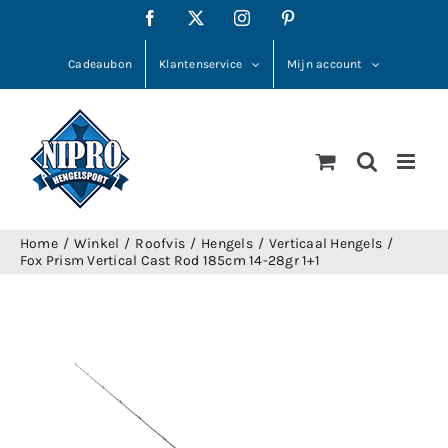
Ga
Facebook
X
Instagram
Pinterest
naar
inhoud
Cadeaubon
Klantenservice
Mijn account
Home
Winkel
Roofvis
Hengels
Verticaal Hengels
Fox Prism Vertical Cast Rod 185cm 14-28gr 1+1