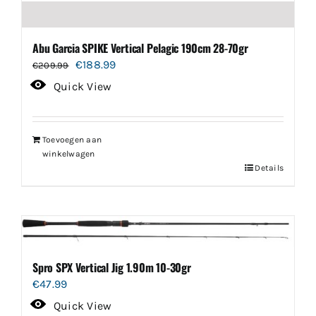
Abu Garcia SPIKE Vertical Pelagic 190cm 28-70gr
Oorspronkelijke
Huidige
€
188.99
€
209.99
prijs
prijs
Quick View
was:
is:
€209.99.
€188.99.
Toevoegen aan
winkelwagen
Details
Spro SPX Vertical Jig 1.90m 10-30gr
€
47.99
Quick View