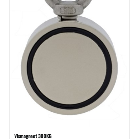
worden
op
de
productpagina
Vismagneet 300KG