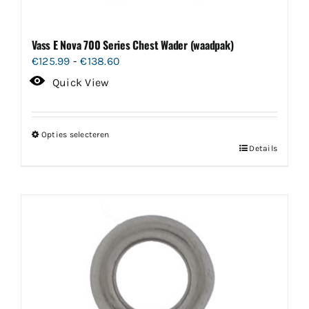
Vass E Nova 700 Series Chest Wader (waadpak)
Prijsklasse:
€
125.99
-
€
138.60
€125.99
Quick View
tot
€138.60
Opties selecteren
Dit
Details
product
heeft
meerdere
variaties.
Deze
optie
kan
gekozen