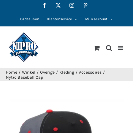
Ga
Facebook
X
Instagram
Pinterest
naar
inhoud
Cadeaubon
Klantenservice
Mijn account
Home
Winkel
Overige
Kleding
Accessoires
Nytro Baseball Cap