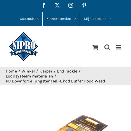
Ga
Facebook
X
Instagram
Pinterest
naar
inhoud
Cadeaubon
Klantenservice
Mijn account
Home
Winkel
Karper
End Tackle
Loodsysteem materialen
PB Downforce Tungsten Heli-Chod Buffer Hood Weed