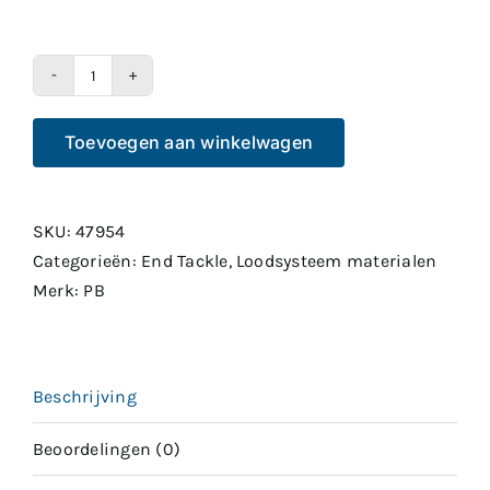
PB
Downforce
Toevoegen aan winkelwagen
Tungsten
Heli-
Chod
SKU:
47954
Buffer
Categorieën:
End Tackle
,
Loodsysteem materialen
Hood
Merk:
PB
Weed
aantal
Beschrijving
Beoordelingen (0)