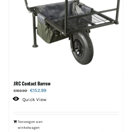
JRC Contact Barrow
Oorspronkelijke
Huidige
€
152.99
€
169.99
prijs
prijs
Quick View
was:
is:
€169.99.
€152.99.
Toevoegen aan
winkelwagen