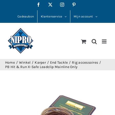
Ga
Facebook
X
Instagram
Pinterest
naar
inhoud
Cadeaubon
Klantenservice
Mijn account
Home
Winkel
Karper
End Tackle
Rig accessoires
PB Hit & Run X-Safe Leadclip Mainline Only