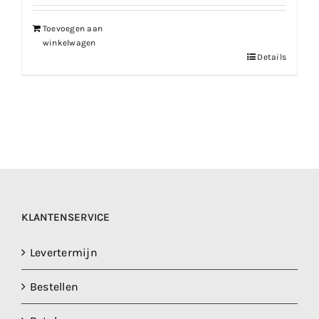
€154.99.
€123.99.
Toevoegen aan
winkelwagen
Details
KLANTENSERVICE
Levertermijn
Bestellen