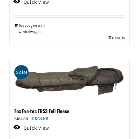
prijs
prijs
Quick View
was:
is:
€137.99.
€124.19.
Toevoegen aan
winkelwagen
Details
Sale!
Fox Evo-tec ERS3 Full Fleece
Oorspronkelijke
Huidige
€
123.99
€
154.99
prijs
prijs
Quick View
was:
is: