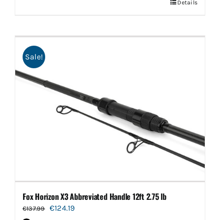
Details
Sale!
Fox Horizon X3 Abbreviated Handle 12ft 2.75 lb
Oorspronkelijke
Huidige
€
124.19
€
137.99