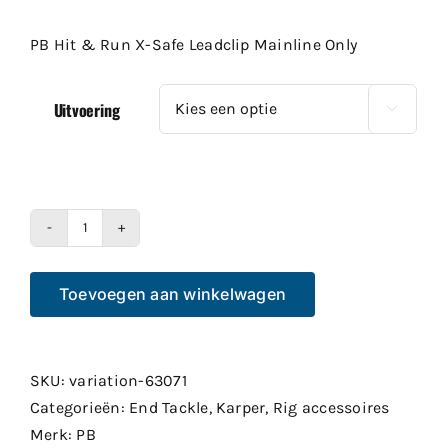
PB Hit & Run X-Safe Leadclip Mainline Only
Uitvoering

PB
Hit
Toevoegen aan winkelwagen
&
Run
X-
Safe
SKU:
variation-63071
Leadclip
Categorieën:
End Tackle
,
Karper
,
Rig accessoires
Mainline
Merk:
PB