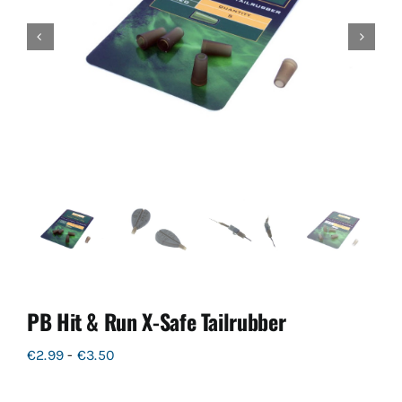
PB Hit & Run X-Safe Tailrubber
Prijsklasse:
€
2.99
-
€
3.50
€2.99