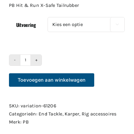
tot
PB Hit & Run X-Safe Tailrubber
€3.50
Uitvoering

PB
Hit
Toevoegen aan winkelwagen
&
Run
X-
Safe
SKU:
variation-61206
Tailrubber
Categorieën:
End Tackle
,
Karper
,
Rig accessoires
aantal
Merk:
PB