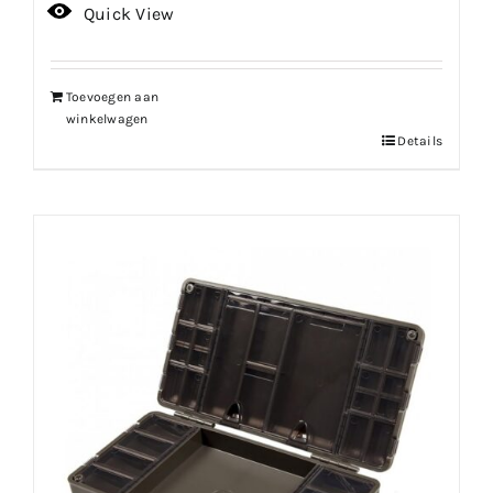
prijs
prijs
Quick View
was:
is:
€127.01.
€107.95.
Toevoegen aan
winkelwagen
Details