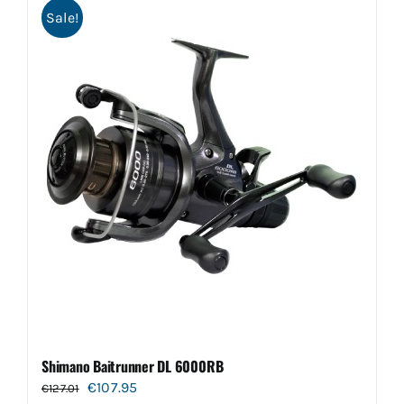
Sale!
Shimano Baitrunner DL 6000RB
Oorspronkelijke
Huidige
€
107.95
€
127.01