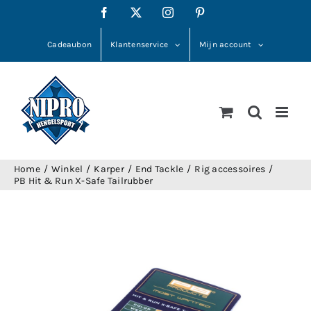
Ga
Facebook
X
Instagram
Pinterest
naar
inhoud
Cadeaubon
Klantenservice
Mijn account
Home
Winkel
Karper
End Tackle
Rig accessoires
PB Hit & Run X-Safe Tailrubber