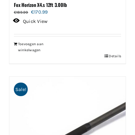
Fox Horizon X4.s 12ft 3.00lb
Oorspronkelijke
Huidige
€
170.99
€
189.99
prijs
prijs
Quick View
was:
is:
€189.99.
€170.99.
Toevoegen aan
winkelwagen
Details
Sale!