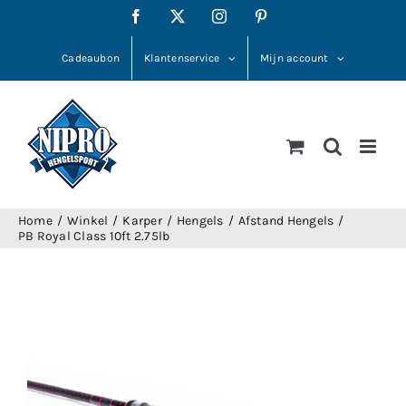
Ga
Facebook
X
Instagram
Pinterest
naar
inhoud
Cadeaubon
Klantenservice
Mijn account
Home
Winkel
Karper
Hengels
Afstand Hengels
PB Royal Class 10ft 2.75lb