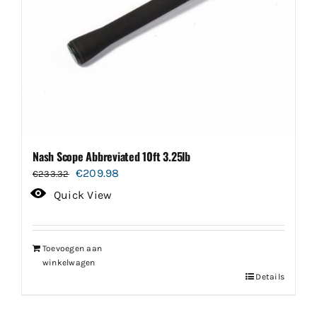
Nash Scope Abbreviated 10ft 3.25lb
Oorspronkelijke
Huidige
€
209.98
€
233.32
prijs
prijs
Quick View
was:
is:
€233.32.
€209.98.
Toevoegen aan
winkelwagen
Details