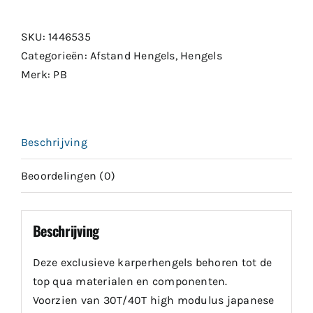
10ft
2.75lb
SKU:
1446535
aantal
Categorieën:
Afstand Hengels
,
Hengels
Merk:
PB
Beschrijving
Beoordelingen (0)
Beschrijving
Deze exclusieve karperhengels behoren tot de
top qua materialen en componenten.
Voorzien van 30T/40T high modulus japanese