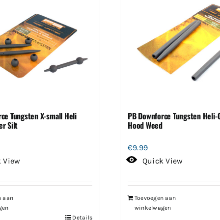
ce Tungsten X-small Heli
PB Downforce Tungsten Heli-
r Silt
Hood Weed
€
9.99
k View
Quick View
n aan
Toevoegen aan
gen
winkelwagen
Details