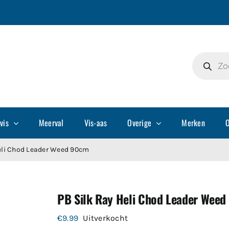
Producte
zoeken
vis
Meerval
Vis-aas
Overige
Merken
O
eli Chod Leader Weed 90cm
PB Silk Ray Heli Chod Leader Wee
€
9.99
Uitverkocht