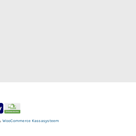
&
WooCommerce Kassasysteem