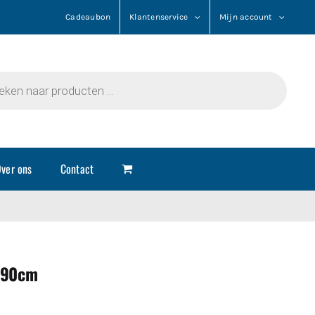
Cadeaubon
Klantenservice
Mijn account
n
ver ons
Contact
d 90cm