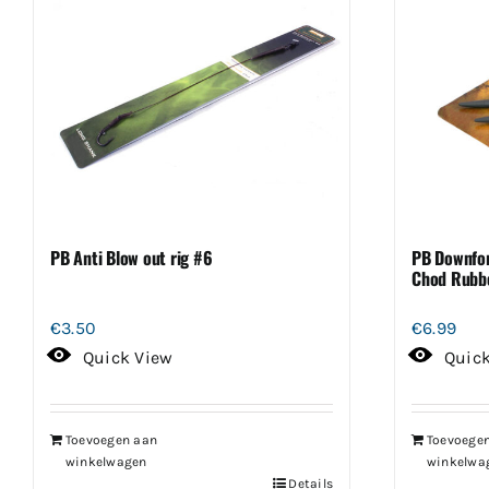
PB Anti Blow out rig #6
PB Downfor
Chod Rubbe
€
3.50
€
6.99
Quick View
Quic
Toevoegen aan
Toevoege
winkelwagen
winkelwa
Details