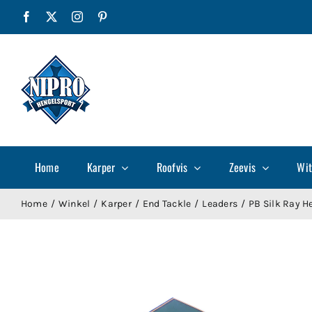
Ga
Facebook
X
Instagram
Pinterest
naar
inhoud
Home
Karper
Roofvis
Zeevis
Wit
Home
Winkel
Karper
End Tackle
Leaders
PB Silk Ray H