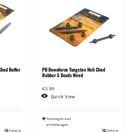
Chod Buffer
PB Downforce Tungsten Heli Chod
Rubber & Beads Weed
€
5.99
Quick View
Toevoegen aan
winkelwagen
Details
Details