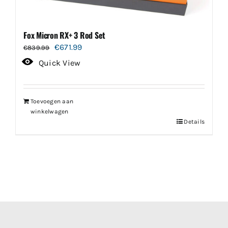
Fox Micron RX+ 3 Rod Set
Oorspronkelijke
Huidige
€
671.99
€
839.99
prijs
prijs
Quick View
was:
is:
€839.99.
€671.99.
Toevoegen aan
winkelwagen
Details