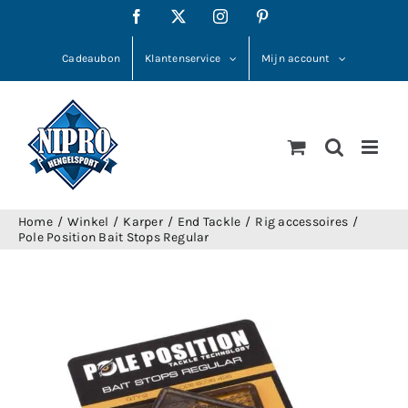
Ga
Facebook
X
Instagram
Pinterest
naar
inhoud
Cadeaubon
Klantenservice
Mijn account
Home
Winkel
Karper
End Tackle
Rig accessoires
Pole Position Bait Stops Regular