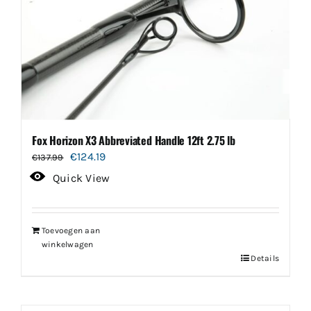
Fox Horizon X3 Abbreviated Handle 12ft 2.75 lb
Oorspronkelijke
Huidige
€
124.19
€
137.99
prijs
prijs
Quick View
was:
is:
€137.99.
€124.19.
Toevoegen aan
winkelwagen
Details