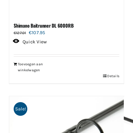
Shimano Baitrunner DL 6000RB
Oorspronkelijke
Huidige
€
107.95
€
127.01
prijs
prijs
Quick View
was:
is:
€127.01.
€107.95.
Toevoegen aan
winkelwagen
Details
Sale!