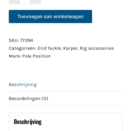
Pole
Position
Toevoegen aan winkelwagen
Bait
Stops
Regular
SKU:
77294
aantal
Categorieën:
End Tackle
,
Karper
,
Rig accessoires
Merk:
Pole Position
Beschrijving
Beoordelingen (0)
Beschrijving