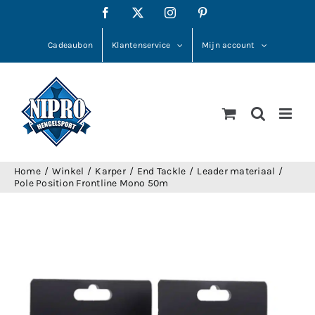
Ga
Facebook
X
Instagram
Pinterest
naar
inhoud
Cadeaubon
Klantenservice
Mijn account
Home
Winkel
Karper
End Tackle
Leader materiaal
Pole Position Frontline Mono 50m