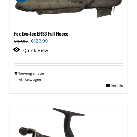
Fox Evo-tec ERS3 Full Fleece
Oorspronkelijke
Huidige
€
123.99
€
154.99
prijs
prijs
Quick View
was:
is:
€154.99.
€123.99.
Toevoegen aan
winkelwagen
Details