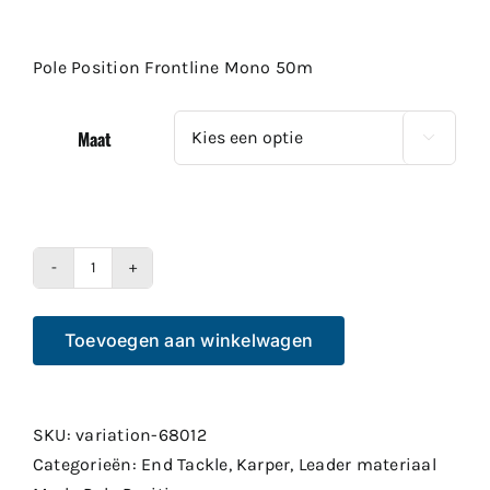
€7.99
tot
Pole Position Frontline Mono 50m
€9.99
Maat

Pole
Position
Toevoegen aan winkelwagen
Frontline
Mono
50m
aantal
SKU:
variation-68012
Categorieën:
End Tackle
,
Karper
,
Leader materiaal