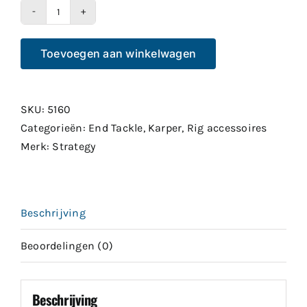
Poleposition
Aligner
Toevoegen aan winkelwagen
Muddy
Silt
Shorty
SKU:
5160
8pcs
Categorieën:
End Tackle
,
Karper
,
Rig accessoires
aantal
Merk:
Strategy
Beschrijving
Beoordelingen (0)
Beschrijving