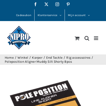
Ga
Facebook
X
Instagram
Pinterest
naar
inhoud
Cadeaubon
Klantenservice
Mijn account
Home
Winkel
Karper
End Tackle
Rig accessoires
Poleposition Aligner Muddy Silt Shorty 8pcs