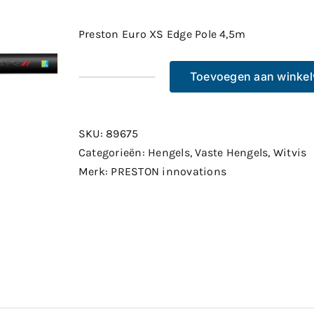
Preston Euro XS Edge Pole 4,5m
Toevoegen aan winke
Preston
Euro
XS
SKU:
89675
Edge
Categorieën:
Hengels
,
Vaste Hengels
,
Witvis
Pole
Merk:
PRESTON innovations
4,5m
aantal