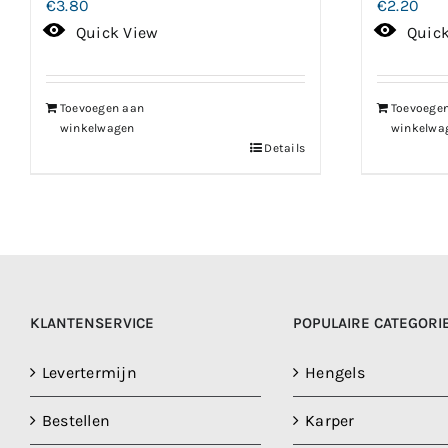
€
3.80
€
2.20
Quick View
Quic
Toevoegen aan
Toevoege
winkelwagen
winkelwa
Details
KLANTENSERVICE
POPULAIRE CATEGORI
Levertermijn
Hengels
Bestellen
Karper