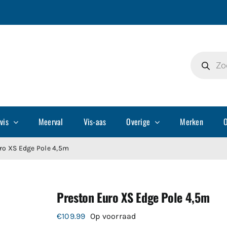
Producte
zoeken
vis
Meerval
Vis-aas
Overige
Merken
O
ro XS Edge Pole 4,5m
Preston Euro XS Edge Pole 4,5m
€
109.99
Op voorraad