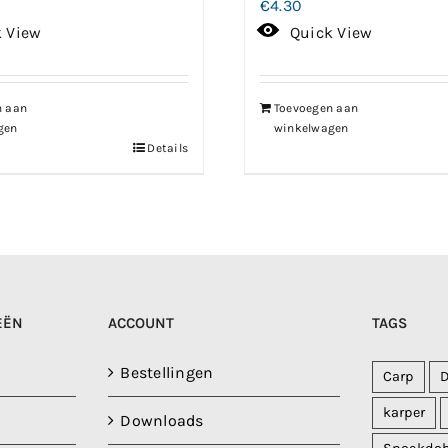
€
4.30
k View
Quick View
n aan
Toevoegen aan
gen
winkelwagen
Details
EËN
ACCOUNT
TAGS
Bestellingen
Carp
karper
Downloads