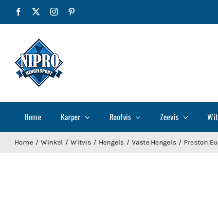
Ga
Facebook
X
Instagram
Pinterest
naar
inhoud
Home
Karper
Roofvis
Zeevis
Wit
Home
Winkel
Witvis
Hengels
Vaste Hengels
Preston Eu