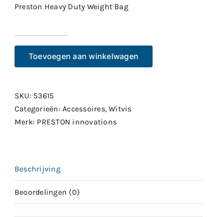
Preston Heavy Duty Weight Bag
Preston
Heavy
Toevoegen aan winkelwagen
Duty
Weight
Bag
SKU:
53615
aantal
Categorieën:
Accessoires
,
Witvis
Merk:
PRESTON innovations
Beschrijving
Beoordelingen (0)