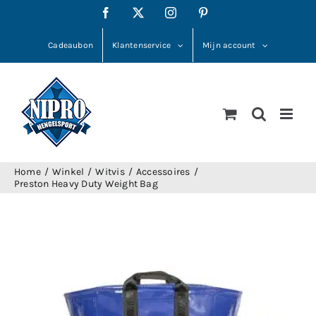
Ga
Facebook
X
Instagram
Pinterest
naar
inhoud
Cadeaubon
Klantenservice
Mijn account
Home
Winkel
Witvis
Accessoires
Preston Heavy Duty Weight Bag