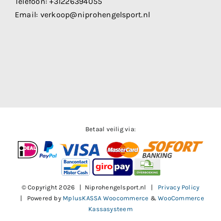
Telefoon:
+31226394055
Email:
verkoop@niprohengelsport.nl
Betaal veilig via:
© Copyright
2026 | Niprohengelsport.nl |
Privacy Policy
| Powered by
MplusKASSA Woocommerce
&
WooCommerce
Kassasysteem