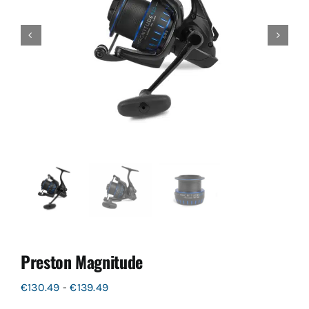
Preston Magnitude
Prijsklasse:
€
130.49
-
€
139.49
€130.49