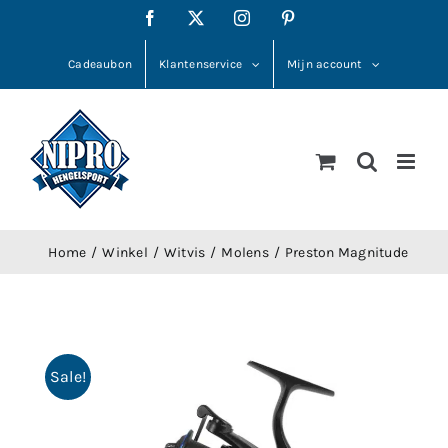
Ga
Facebook
X
Instagram
Pinterest
naar
inhoud
Cadeaubon
Klantenservice
Mijn account
Home
Winkel
Witvis
Molens
Preston Magnitude
Sale!