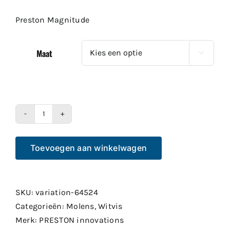
tot
Preston Magnitude
€139.49
Maat

Preston
Magnitude
Toevoegen aan winkelwagen
aantal
SKU:
variation-64524
Categorieën:
Molens
,
Witvis
Merk:
PRESTON innovations