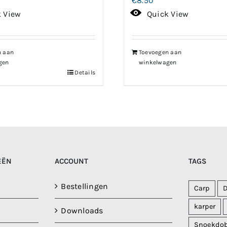
€
8.50
k View
Quick View
n aan
Toevoegen aan
gen
winkelwagen
Details
EËN
ACCOUNT
TAGS
Bestellingen
Carp
karper
Downloads
Snoekdo