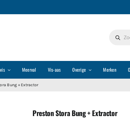
Producte
zoeken
vis
Meerval
Vis-aas
Overige
Merken
O
ora Bung + Extractor
Preston Stora Bung + Extractor