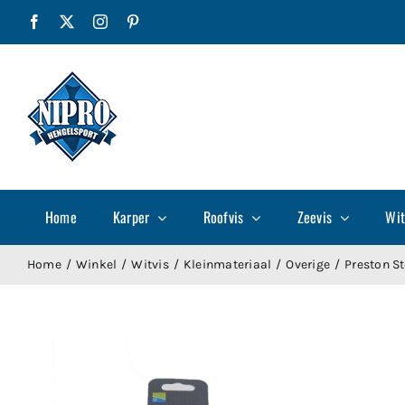
Ga
Facebook
X
Instagram
Pinterest
naar
inhoud
Home
Karper
Roofvis
Zeevis
Wit
Home
Winkel
Witvis
Kleinmateriaal
Overige
Preston St