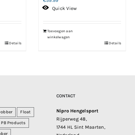
€
59.99
Quick View
Toevoegen aan
winkelwagen
Details
Details
CONTACT
Nipro Hengelsport
Dobber
Float
Rijperweg 48,
PB Products
1744 HL Sint Maarten,
bber