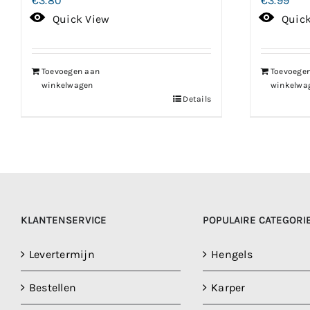
€
3.80
€
3.99
Quick View
Quic
Toevoegen aan
Toevoege
winkelwagen
winkelwa
Details
KLANTENSERVICE
POPULAIRE CATEGORI
Levertermijn
Hengels
Bestellen
Karper