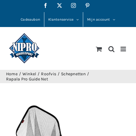
Ga
Facebook
X
Instagram
Pinterest
naar
inhoud
Cadeaubon
Klantenservice
Mijn account
Home
Winkel
Roofvis
Schepnetten
Rapala Pro Guide Net