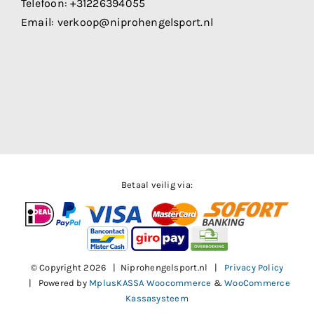
Telefoon:
+31226394055
Email:
verkoop@niprohengelsport.nl
Betaal veilig via:
© Copyright
2026 | Niprohengelsport.nl |
Privacy Policy
| Powered by
MplusKASSA Woocommerce
&
WooCommerce
Kassasysteem