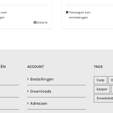
229.99.
€183.99.
n aan
Toevoegen aan
gen
winkelwagen
Details
EËN
ACCOUNT
TAGS
Bestellingen
Carp
karper
Downloads
Snoekdo
Adressen