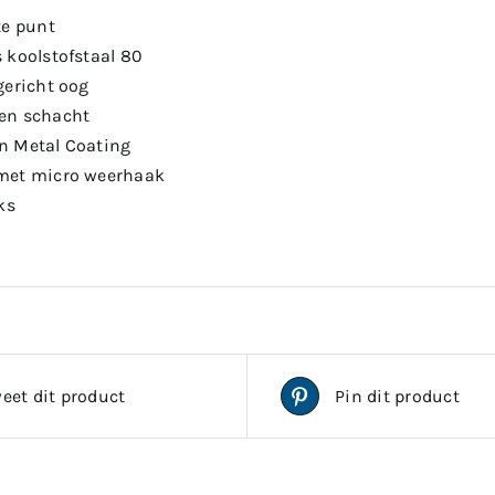
te punt
 koolstofstaal 80
gericht oog
en schacht
n Metal Coating
met micro weerhaak
ks
eet dit product
Pin dit product