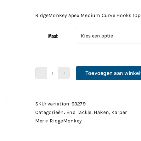
RidgeMonkey Apex Medium Curve Hooks 10p
Maat
Toevoegen aan winke
RidgeMonkey
Apex
Medium
Curve
SKU:
variation-63279
Hooks
Categorieën:
End Tackle
,
Haken
,
Karper
10pcs
Merk:
RidgeMonkey
aantal