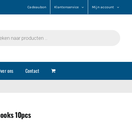
Cadeaubon
Klantenservice
Mijn account
n
ver ons
Contact
ooks 10pcs