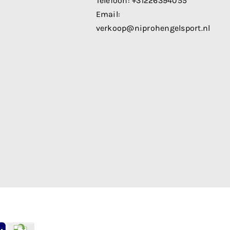
Telefoon:
+31226394055
Email:
verkoop@niprohengelsport.nl