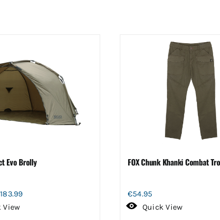
t Evo Brolly
FOX Chunk Khanki Combat Tro
orspronkelijke
Huidige
€
183.99
€
54.95
rijs
prijs
k View
Quick View
as:
is: