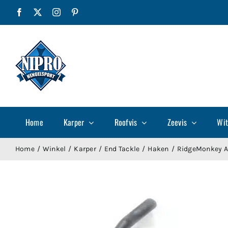
Ga
Facebook
X
Instagram
Pinterest
naar
inhoud
Home
Karper
Roofvis
Zeevis
Wit
Home
Winkel
Karper
End Tackle
Haken
RidgeMonkey A