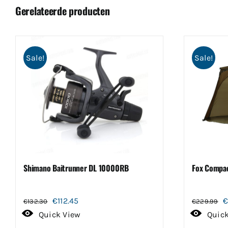
Gerelateerde producten
Sale!
Sale!
Shimano Baitrunner DL 10000RB
Fox Compac
Oorspronkelijke
Huidige
O
€
112.45
€
132.30
€
229.99
prijs
prijs
p
Quick View
Quic
was:
is:
w