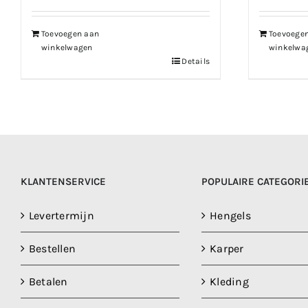
€132.30.
€112.45.
€
Toevoegen aan
Toevoege
winkelwagen
winkelwa
Details
KLANTENSERVICE
POPULAIRE CATEGORI
Levertermijn
Hengels
Bestellen
Karper
Betalen
Kleding