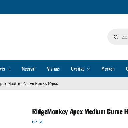
Producte
zoeken
vis
Meerval
Vis-aas
Overige
Merken
O
pex Medium Curve Hooks 10pcs
RidgeMonkey Apex Medium Curve H
€
7.50