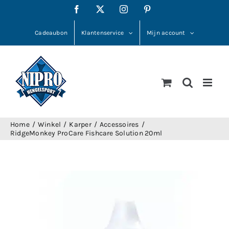
Ga
Facebook
X
Instagram
Pinterest
naar
inhoud
Cadeaubon
Klantenservice
Mijn account
Home
Winkel
Karper
Accessoires
RidgeMonkey ProCare Fishcare Solution 20ml