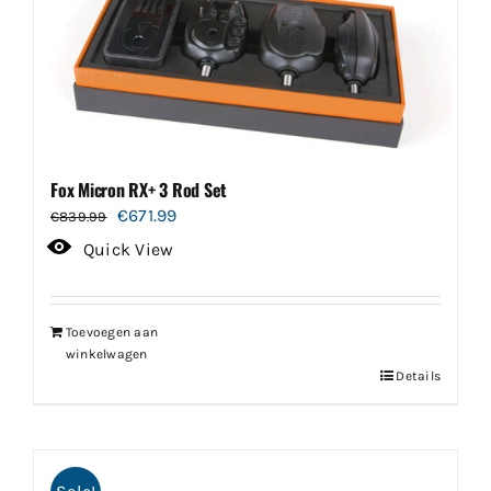
Fox Micron RX+ 3 Rod Set
Oorspronkelijke
Huidige
€
671.99
€
839.99
prijs
prijs
Quick View
was:
is:
€839.99.
€671.99.
Toevoegen aan
winkelwagen
Details