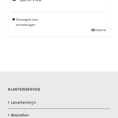
was:
is:
€127.01.
€107.95.
Toevoegen aan
winkelwagen
Details
KLANTENSERVICE
Levertermijn
Bestellen