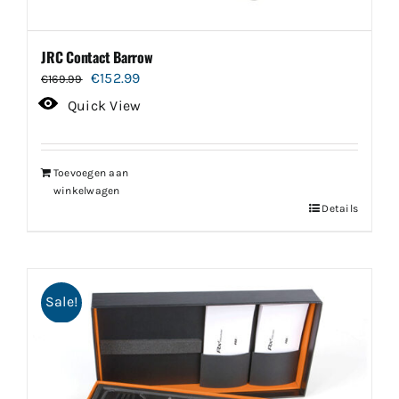
JRC Contact Barrow
Oorspronkelijke
Huidige
€
152.99
€
169.99
prijs
prijs
Quick View
was:
is:
€169.99.
€152.99.
Toevoegen aan
winkelwagen
Details
Sale!