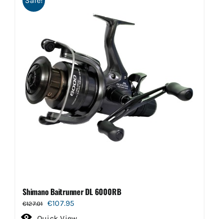
Sale!
Shimano Baitrunner DL 6000RB
Oorspronkelijke
Huidige
€
107.95
€
127.01
prijs
prijs
Quick View