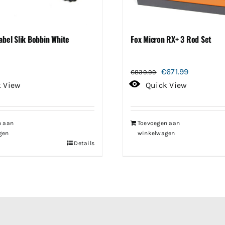
abel Slik Bobbin White
Fox Micron RX+ 3 Rod Set
Oorspronkelijke
Huidige
€
671.99
€
839.99
prijs
prijs
k View
Quick View
was:
is:
€839.99.
€671.99.
n aan
Toevoegen aan
gen
winkelwagen
Details