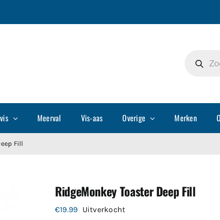
Producte
zoeken
vis
Meerval
Vis-aas
Overige
Merken
O
ep Fill
RidgeMonkey Toaster Deep Fill
€
19.99
Uitverkocht