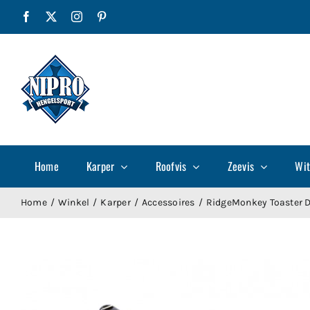
Ga
Facebook
X
Instagram
Pinterest
naar
inhoud
Home
Karper
Roofvis
Zeevis
Wit
Home
Winkel
Karper
Accessoires
RidgeMonkey Toaster De