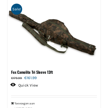
Sale!
Fox Camolite Tri Sleeve 13ft
Oorspronkelijke
Huidige
€
161.99
€
179.99
prijs
prijs
Quick View
was:
is:
€179.99.
€161.99.
Toevoegen aan