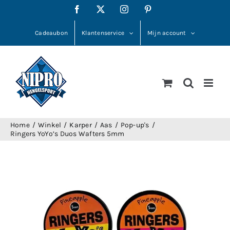
Ga
Facebook
X
Instagram
Pinterest
naar
inhoud
Cadeaubon
Klantenservice
Mijn account
Home
Winkel
Karper
Aas
Pop-up's
Ringers YoYo’s Duos Wafters 5mm