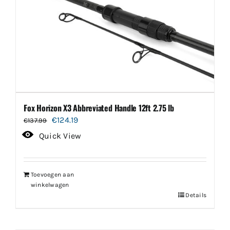
Fox Horizon X3 Abbreviated Handle 12ft 2.75 lb
Oorspronkelijke
Huidige
€
124.19
€
137.99
prijs
prijs
Quick View
was:
is:
€137.99.
€124.19.
Toevoegen aan
winkelwagen
Details