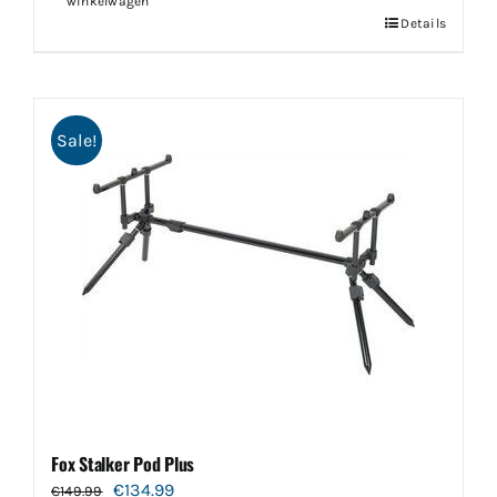
winkelwagen
Details
Sale!
Fox Stalker Pod Plus
Oorspronkelijke
Huidige
€
134.99
€
149.99