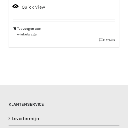
prijs
prijs
Quick View
was:
is:
€149.99.
€134.99.
Toevoegen aan
winkelwagen
Details
KLANTENSERVICE
Levertermijn