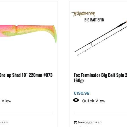
One up Shad 10″ 220mm #073
Fox Terminator Big Bait Spin
160gr
€
199.98
k View
Quick View
n aan
Toevoegen aan