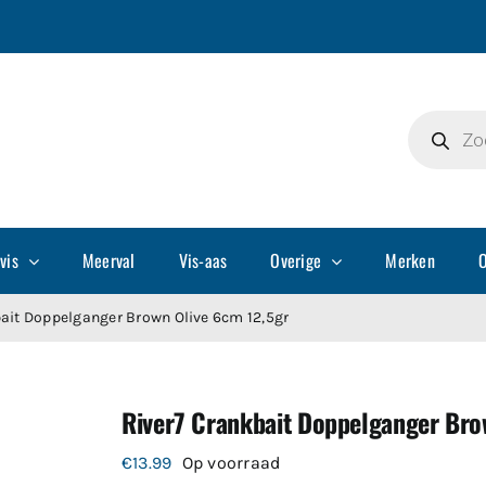
Producte
zoeken
vis
Meerval
Vis-aas
Overige
Merken
O
ait Doppelganger Brown Olive 6cm 12,5gr
River7 Crankbait Doppelganger Bro
€
13.99
Op voorraad