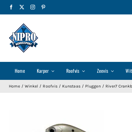
Ga
Facebook
X
Instagram
Pinterest
naar
inhoud
Home
Karper
Roofvis
Zeevis
Wit
Home
Winkel
Roofvis
Kunstaas
Pluggen
River7 Crankb