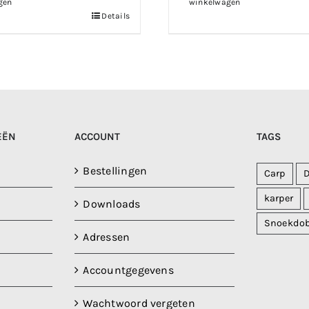
gen
winkelwagen
Details
EËN
ACCOUNT
TAGS
Bestellingen
Carp
karper
Downloads
Snoekdo
Adressen
Accountgegevens
Wachtwoord vergeten