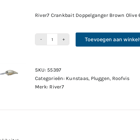
River7 Crankbait Doppelganger Brown Olive 
Toevoegen aan winke
River7
Crankbait
Doppelganger
Brown
SKU:
55397
Olive
Categorieën:
Kunstaas
,
Pluggen
,
Roofvis
6cm
Merk:
River7
12,5gr
aantal