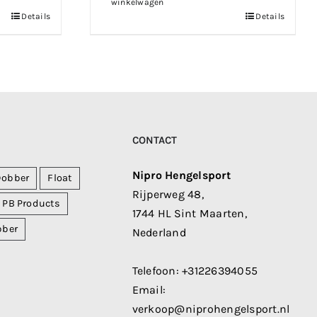
winkelwagen
Details
Details
CONTACT
Nipro Hengelsport
Dobber
Float
Rijperweg 48,
PB Products
1744 HL Sint Maarten,
bber
Nederland
Telefoon:
+31226394055
Email:
verkoop@niprohengelsport.nl