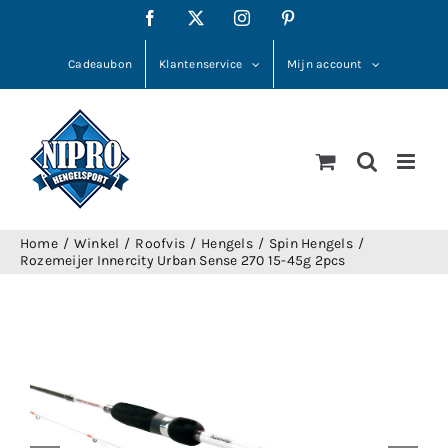
Ga
Facebook
X
Instagram
Pinterest
naar
inhoud
Cadeaubon
Klantenservice
Mijn account
Home
Winkel
Roofvis
Hengels
Spin Hengels
Rozemeijer Innercity Urban Sense 270 15-45g 2pcs