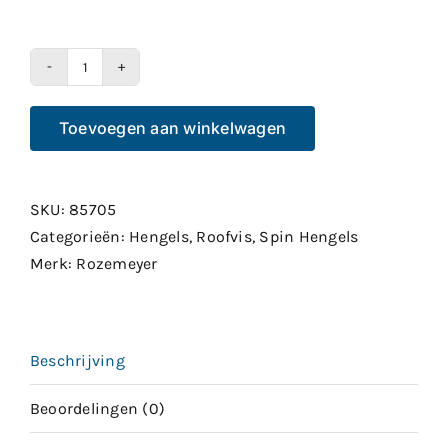
Rozemeijer
Innercity
Toevoegen aan winkelwagen
Urban
Sense
270
SKU:
85705
15-
Categorieën:
Hengels
,
Roofvis
,
Spin Hengels
45g
Merk:
Rozemeyer
2pcs
aantal
Beschrijving
Beoordelingen (0)