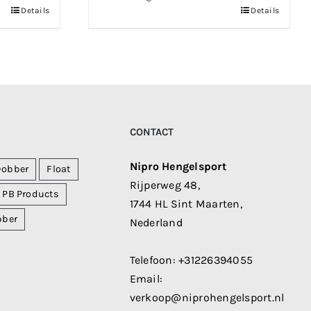
Details
Details
CONTACT
Nipro Hengelsport
Dobber
Float
Rijperweg 48,
PB Products
1744 HL Sint Maarten,
bber
Nederland
Telefoon:
+31226394055
Email:
verkoop@niprohengelsport.nl