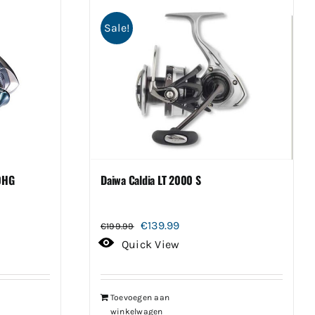
Sale!
0HG
Daiwa Caldia LT 2000 S
Oorspronkelijke
Huidige
€
139.99
€
199.99
prijs
prijs
Quick View
was:
is:
€199.99.
€139.99.
Toevoegen aan
winkelwagen