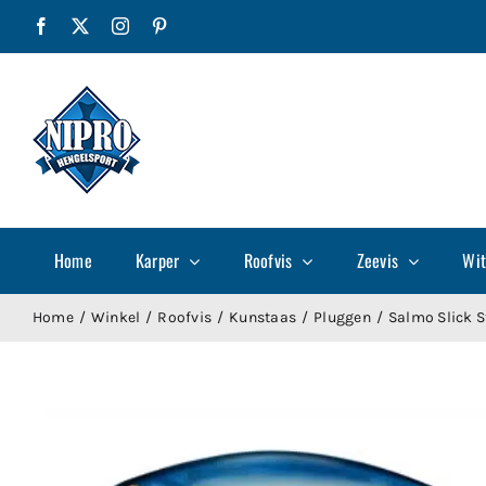
Ga
Facebook
X
Instagram
Pinterest
naar
inhoud
Home
Karper
Roofvis
Zeevis
Wit
Home
Winkel
Roofvis
Kunstaas
Pluggen
Salmo Slick S