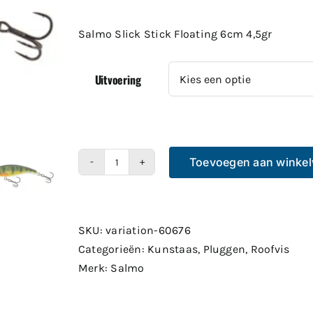
€10.99
tot
Salmo Slick Stick Floating 6cm 4,5gr
€11.99
Uitvoering
Toevoegen aan winke
Salmo
Slick
Stick
Floating
SKU:
variation-60676
6cm
Categorieën:
Kunstaas
,
Pluggen
,
Roofvis
4,5gr
Merk:
Salmo
aantal