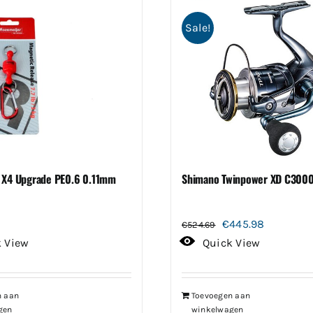
Sale!
 X4 Upgrade PE0.6 0.11mm
Shimano Twinpower XD C300
Oorspronkelijke
Huidige
€
445.98
€
524.69
prijs
prijs
k View
Quick View
was:
is:
€524.69.
€445.98.
n aan
Toevoegen aan
gen
winkelwagen