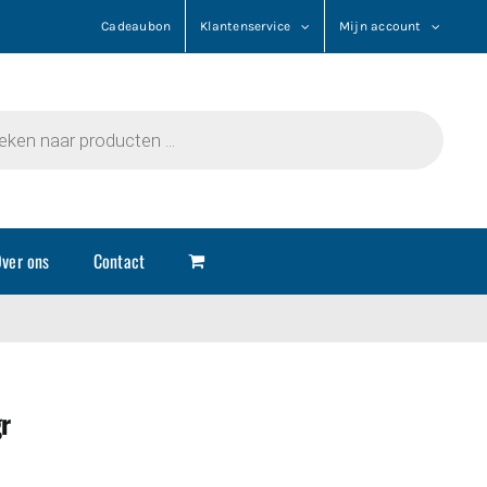
Cadeaubon
Klantenservice
Mijn account
n
ver ons
Contact
gr