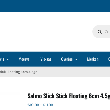
Producte
zoeken
vis
Meerval
Vis-aas
Overige
Merken
O
tick Floating 6cm 4,5gr
Salmo Slick Stick Floating 6cm 4,5
Prijsklasse:
€
10.99
-
€
11.99