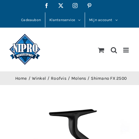
Ga
Facebook
X
Instagram
Pinterest
naar
inhoud
Cadeaubon
Klantenservice
Mijn account
Home
Winkel
Roofvis
Molens
Shimano FX 2500