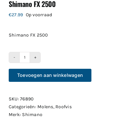
Shimano FX 2500
€
27.99
Op voorraad
Shimano FX 2500
Shimano
FX
Toevoegen aan winkelwagen
2500
aantal
SKU:
76890
Categorieën:
Molens
,
Roofvis
Merk:
Shimano