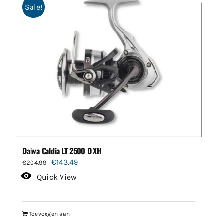
Sale!
Daiwa Caldia LT 2500 D XH
Oorspronkelijke
Huidige
€
143.49
€
204.99
prijs
prijs
Quick View
was:
is:
€204.99.
€143.49.
Toevoegen aan