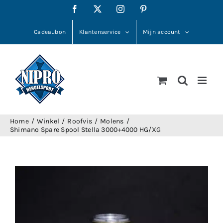
Ga
Facebook
X
Instagram
Pinterest
naar
inhoud
Cadeaubon
Klantenservice
Mijn account
Home
Winkel
Roofvis
Molens
Shimano Spare Spool Stella 3000+4000 HG/XG