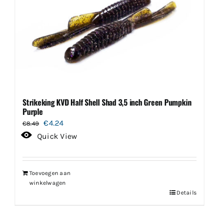
Strikeking KVD Half Shell Shad 3,5 inch Green Pumpkin
Purple
Oorspronkelijke
Huidige
€
4.24
€
8.49
prijs
prijs
Quick View
was:
is:
€8.49.
€4.24.
Toevoegen aan
winkelwagen
Details