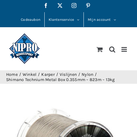
Ga
Facebook
X
Instagram
Pinterest
naar
inhoud
Cadeaubon
Klantenservice
Mijn account
Home
Winkel
Karper
Vislijnen
Nylon
Shimano Technium Metal Box 0.355mm – 823m – 13kg