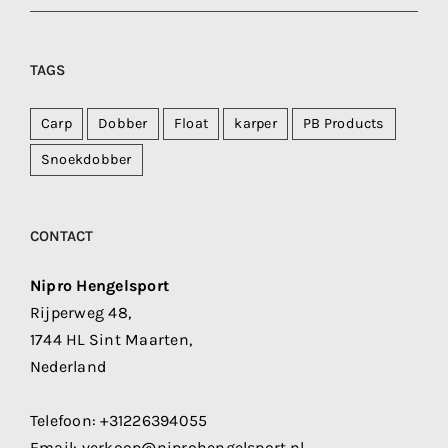
TAGS
Carp
Dobber
Float
karper
PB Products
Snoekdobber
CONTACT
Nipro Hengelsport
Rijperweg 48,
1744 HL Sint Maarten,
Nederland
Telefoon:
+31226394055
Email:
verkoop@niprohengelsport.nl