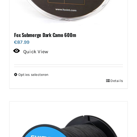
Fox Submerge Dark Camo 600m
€
87.99
Quick View
Opties selecteren
Dit
Details
product
heeft
meerdere
variaties.
Deze
optie