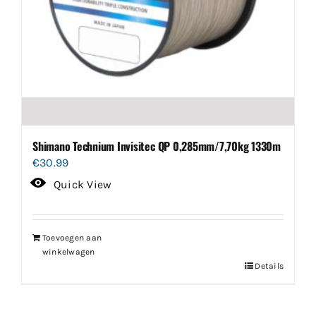
productpagina
Shimano Technium Invisitec QP 0,285mm/7,70kg 1330m
€
30.99
Quick View
Toevoegen aan
winkelwagen
Details