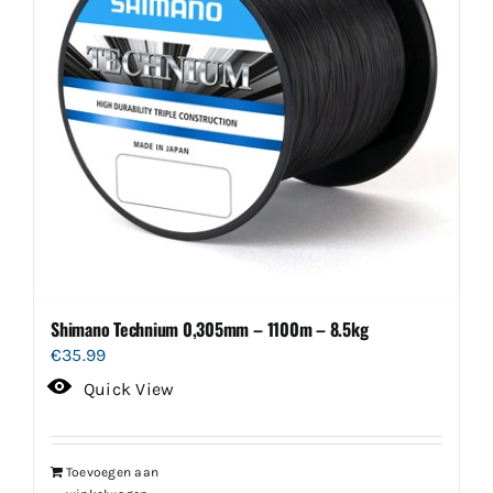
kan
gekozen
worden
op
de
productpagina
Shimano Technium 0,305mm – 1100m – 8.5kg
€
35.99
Quick View
Toevoegen aan