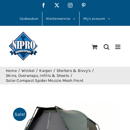
Ga
Facebook
X
Instagram
Pinterest
naar
inhoud
Cadeaubon
Klantenservice
Mijn account
Home
Winkel
Karper
Shelters & Bivvy's
Skins, Overwraps, Infills & Sheets
Solar Compact Spider Mozzie Mesh Front
Sale!