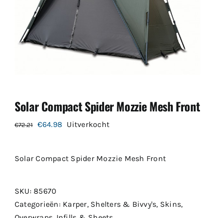
Solar Compact Spider Mozzie Mesh Front
Oorspronkelijke
Huidige
€
64.98
Uitverkocht
€
72.21
prijs
prijs
was:
is:
Solar Compact Spider Mozzie Mesh Front
€72.21.
€64.98.
SKU:
85670
Categorieën:
Karper
,
Shelters & Bivvy's
,
Skins,
Overwraps, Infills & Sheets