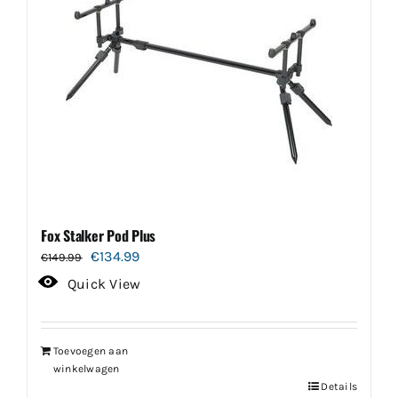
Fox Stalker Pod Plus
Oorspronkelijke
Huidige
€
134.99
€
149.99
prijs
prijs
Quick View
was:
is:
€149.99.
€134.99.
Toevoegen aan
winkelwagen
Details