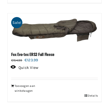
Sale!
Fox Evo-tec ERS3 Full Fleece
Oorspronkelijke
Huidige
€
123.99
€
154.99
prijs
prijs
Quick View
was:
is:
€154.99.
€123.99.
Toevoegen aan
winkelwagen
Details